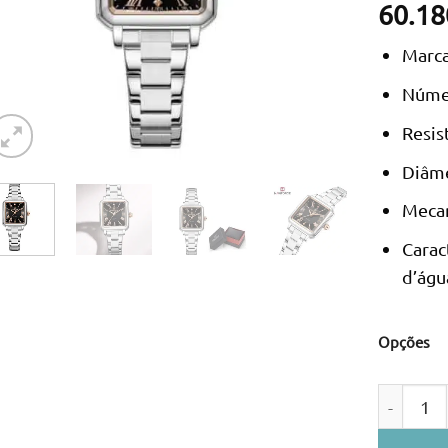
60.18
Marca
Núme
Resis
Diâme
Meca
Carac
d’águ
Opções
Quantidad