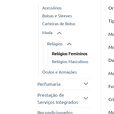
Acessórios
Or
Bolsas e Sleeves
Ti
Carteiras de Bolso
Moda
Mo
Relógios
Mo
Relógios Femininos
Du
Relógios Masculinos
Óculos e Armações
Ma
Perfumaria
Fo
Prestação de
Cr
Serviços Integrados
Ma
Recondicionados