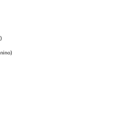
)
nino)