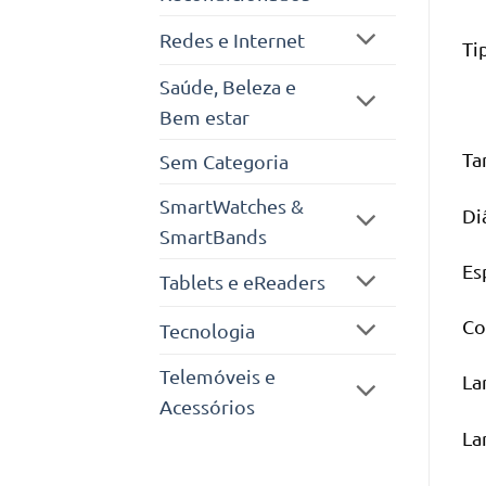
Redes e Internet
Ti
Saúde, Beleza e
Bem estar
Ta
Sem Categoria
SmartWatches &
Di
SmartBands
Es
Tablets e eReaders
Co
Tecnologia
Telemóveis e
La
Acessórios
La