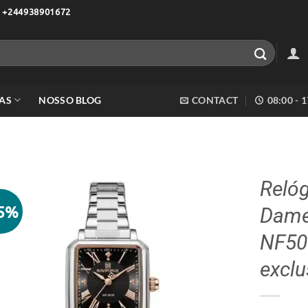
 +244938901672
AS
NOSSO BLOG
CONTACT
08:00 - 
Relóg
45%
Dame
Adicionar
aos meus
NF506
desejos
exclu