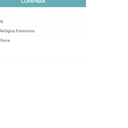
COMPRAR
65
Relógios Femininos
iforce