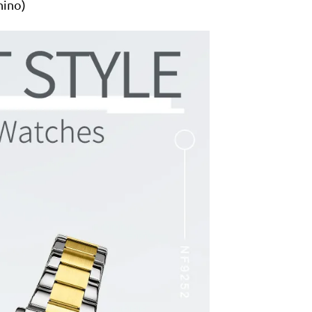
nino)