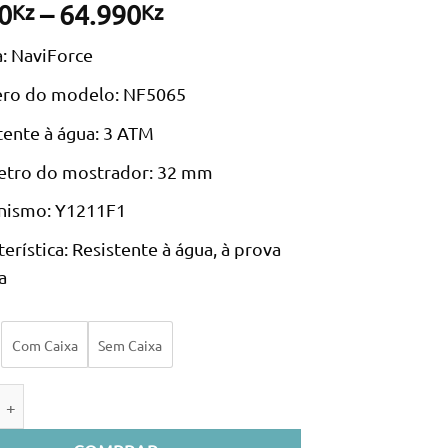
Price
0
–
64.990
Kz
Kz
range:
: NaviForce
60.180Kz
through
ro do modelo: NF5065
64.990Kz
tente à água: 3 ATM
tro do mostrador: 32 mm
nismo: Y1211F1
terística: Resistente à água, à prova
a
Com Caixa
Sem Caixa
e de Relógio feminino SilverBlack Dames Horloge Naviforce NF5