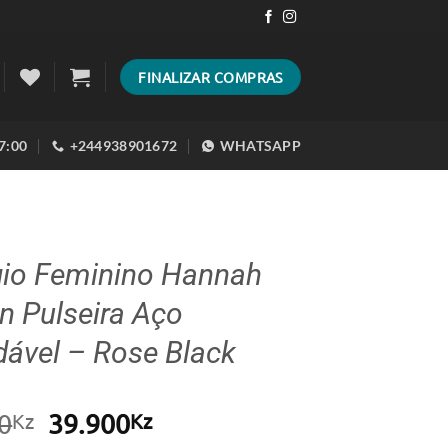
FINALIZAR COMPRAS
17:00
+244938901672
WHATSAPP
gio Feminino Hannah
n Pulseira Aço
dável – Rose Black
O
O
0
39.900
Kz
Kz