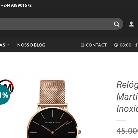
 +244938901672
AS
NOSSO BLOG
CONTACT
08:00 - 
Reló
11%
Marti
Adicionar
aos meus
Inoxi
desejos
45.00