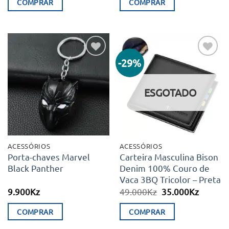
COMPRAR
COMPRAR
era:
é:
69.990Kz.
57.450Kz.
-29%
Adicionar
Adicionar
aos meus
aos meus
desejos
desejos
ESGOTADO
ACESSÓRIOS
ACESSÓRIOS
Porta-chaves Marvel
Carteira Masculina Bison
Black Panther
Denim 100% Couro de
Vaca 3BQ Tricolor – Preta
O
O
9.900
Kz
49.000
Kz
35.000
Kz
preço
preço
original
atual
COMPRAR
COMPRAR
era:
é:
49.000Kz.
35.000K