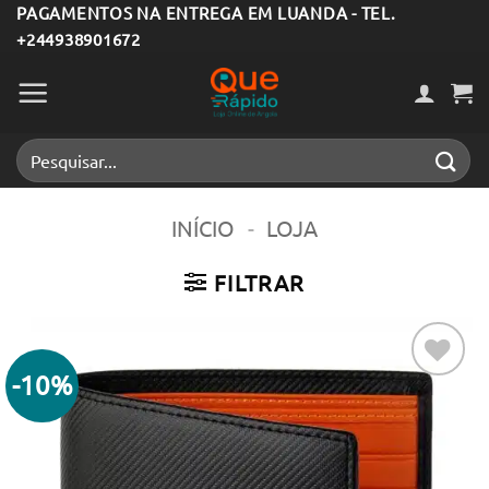
Skip
PAGAMENTOS NA ENTREGA EM LUANDA - TEL.
+244938901672
to
content
Pesquisar
por:
INÍCIO
-
LOJA
FILTRAR
-10%
Adicionar
aos meus
desejos