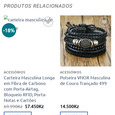
PRODUTOS RELACIONADOS
-18%
Adicionar
Adicionar
aos meus
aos meus
desejos
desejos
ACESSÓRIOS
ACESSÓRIOS
Carteira Masculina Longa
Pulseira VNOX Masculina
em Fibra de Carbono
de Couro Trançado 499
com Porta-Airtag,
Bloqueio RFID, Porta-
Notas e Cartões
O
O
69.990
Kz
57.450
Kz
14.500
Kz
preço
preço
original
atual