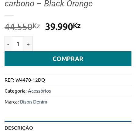
carbono – Black Orange
Kz
O
Kz
O
44.550
39.990
preço
preço
Quantidade de Carteira de bolso Masculina Bison Den
original
atual
era:
é:
COMPRAR
44.550Kz.
39.990Kz.
REF:
W4470-12DQ
Categoria:
Acessórios
Marca:
Bison Denim
DESCRIÇÃO