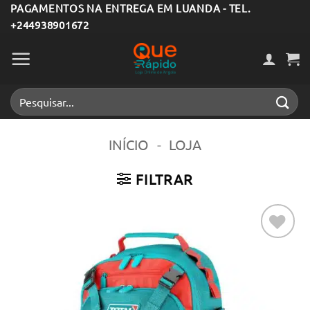
Skip
PAGAMENTOS NA ENTREGA EM LUANDA - TEL.
+244938901672
to
content
Pesquisar
por:
INÍCIO
-
LOJA
FILTRAR
Adicionar
aos meus
desejos