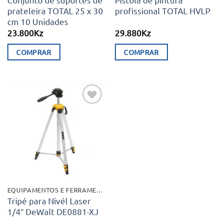
prateleira TOTAL 25 x 30
profissional TOTAL HVLP
cm 10 Unidades
23.800
Kz
29.880
Kz
COMPRAR
COMPRAR
Adicionar
aos meus
desejos
EQUIPAMENTOS E FERRAMENTAS
Tripé para Nivél Laser
1/4″ DeWalt DE0881-XJ