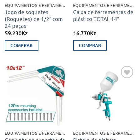
EQUIPAMENTOS E FERRAMENTAS
EQUIPAMENTOS E FERRAMENTAS
Jogo de soquetes
Caixa de ferramentas de
(Roquetes) de 1/2″ com
plástico TOTAL 14″
24 peças
59.230
Kz
16.770
Kz
COMPRAR
COMPRAR
Adicionar
Adicionar
aos meus
aos meus
desejos
desejos
EQUIPAMENTOS E FERRAMENTAS
EQUIPAMENTOS E FERRAMENTAS
Conjunto de suportes de
Pistola de pintura