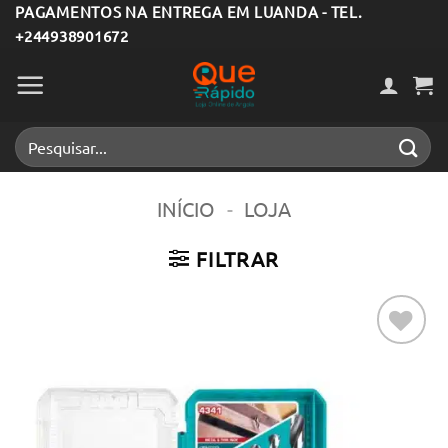
Skip
PAGAMENTOS NA ENTREGA EM LUANDA - TEL.
+244938901672
to
content
Pesquisar
por:
INÍCIO
-
LOJA
FILTRAR
Adicionar
aos meus
desejos