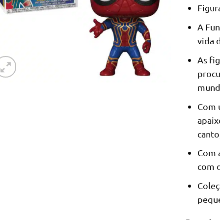
Figur
A Fun
vida 
As fi
procu
mund
Com 
apaix
canto
Com a
com d
Coleç
peque