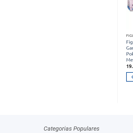
FIG
Fi
Ga
Po
Me
19
Categorias Populares