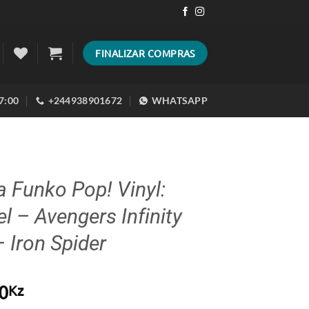
FINALIZAR COMPRAS
17:00
+244938901672
WHATSAPP
a Funko Pop! Vinyl:
l – Avengers Infinity
 Iron Spider
0
Kz