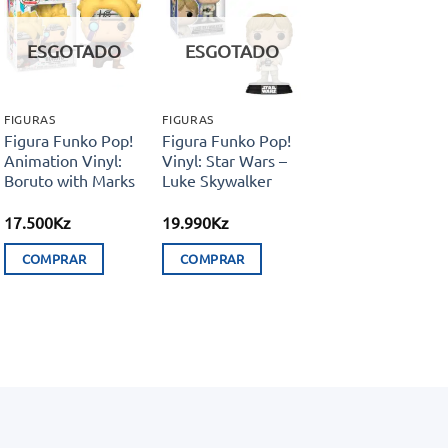
Adicionar
Adicionar
aos meus
aos meus
ESGOTADO
ESGOTADO
desejos
desejos
FIGURAS
FIGURAS
Figura Funko Pop!
Figura Funko Pop!
Animation Vinyl:
Vinyl: Star Wars –
Boruto with Marks
Luke Skywalker
17.500
Kz
19.990
Kz
COMPRAR
COMPRAR