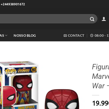
 +244938901672
AS
NOSSO BLOG
CONTACT
08:00 - 
Figur
Marve
Adicionar
aos meus
War –
desejos
19.99