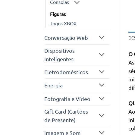
Consolas
Figuras
Jogos XBOX
Conversação Web
DE
Dispositivos
O 
Inteligentes
As
sé
Eletrodomésticos
mi
Energia
di
Fotografia e Vídeo
QU
Ao
Gift Card (Cartões
in
de Presente)
co
Imagem e Som