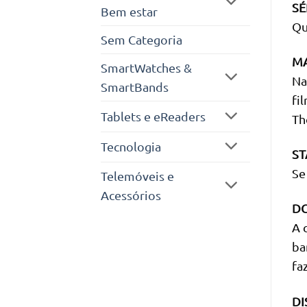
SÉ
Bem estar
Qu
Sem Categoria
M
SmartWatches &
Na
SmartBands
fi
Tablets e eReaders
Th
Tecnologia
ST
Se
Telemóveis e
Acessórios
DC
A 
ba
fa
DI