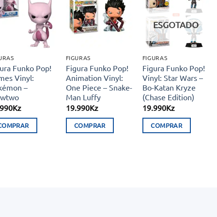
Adicionar
Adicionar
Adicionar
aos meus
aos meus
aos meus
ESGOTADO
desejos
desejos
desejos
URAS
FIGURAS
FIGURAS
gura Funko Pop!
Figura Funko Pop!
Figura Funko Pop!
mes Vinyl:
Animation Vinyl:
Vinyl: Star Wars –
kémon –
One Piece – Snake-
Bo-Katan Kryze
wtwo
Man Luffy
(Chase Edition)
.990
Kz
19.990
Kz
19.990
Kz
COMPRAR
COMPRAR
COMPRAR