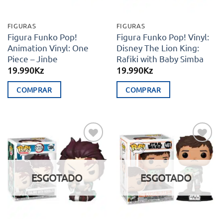
FIGURAS
FIGURAS
Figura Funko Pop!
Figura Funko Pop! Vinyl:
Animation Vinyl: One
Disney The Lion King:
Piece – Jinbe
Rafiki with Baby Simba
19.990
Kz
19.990
Kz
COMPRAR
COMPRAR
Adicionar
Adicionar
aos meus
aos meus
desejos
desejos
ESGOTADO
ESGOTADO