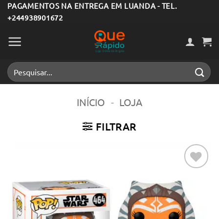
Skip
PAGAMENTOS NA ENTREGA EM LUANDA - TEL.
+244938901672
to
content
Pesquisar
por:
INÍCIO
-
LOJA
FILTRAR
Adicionar
aos meus
desejos