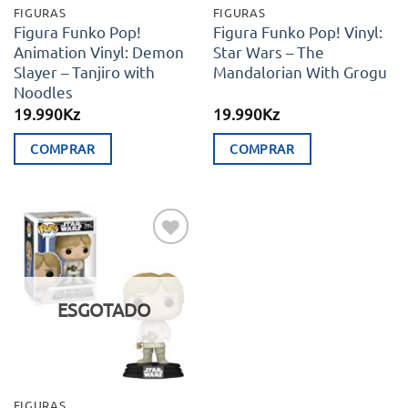
FIGURAS
FIGURAS
Figura Funko Pop!
Figura Funko Pop! Vinyl:
Animation Vinyl: Demon
Star Wars – The
Slayer – Tanjiro with
Mandalorian With Grogu
Noodles
19.990
Kz
19.990
Kz
COMPRAR
COMPRAR
Adicionar
aos meus
desejos
ESGOTADO
FIGURAS