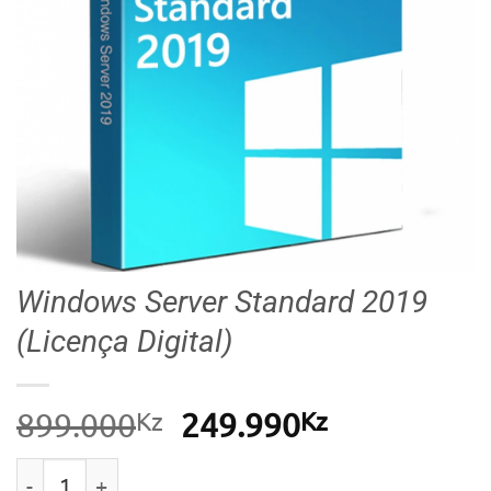
Windows Server Standard 2019
(Licença Digital)
Kz
O
Kz
O
899.000
249.990
preço
preço
Quantidade de Windows Server Standard 2019 (Licenç
original
atual