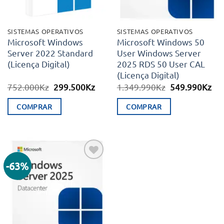
SISTEMAS OPERATIVOS
SISTEMAS OPERATIVOS
Microsoft Windows
Microsoft Windows 50
Server 2022 Standard
User Windows Server
(Licença Digital)
2025 RDS 50 User CAL
(Licença Digital)
O
O
O
O
752.000
Kz
299.500
Kz
1.349.990
Kz
549.990
Kz
preço
preço
preço
pr
original
atual
original
atu
COMPRAR
COMPRAR
era:
é:
era:
é:
752.000Kz.
299.500Kz.
1.349.990Kz.
54
-63%
Adicionar
aos meus
desejos