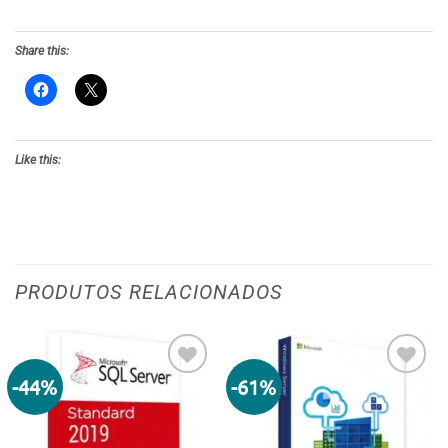
Share this:
Like this:
PRODUTOS RELACIONADOS
-44%
-61%
Adicionar
Adicionar
aos meus
aos meus
desejos
desejos