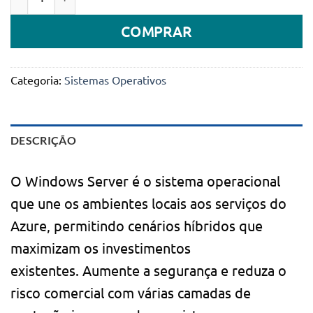
era:
é:
COMPRAR
899.000Kz.
249.990Kz.
Categoria:
Sistemas Operativos
DESCRIÇÃO
O Windows Server é o sistema operacional
que une os ambientes locais aos serviços do
Azure, permitindo cenários híbridos que
maximizam os investimentos
existentes. Aumente a segurança e reduza o
risco comercial com várias camadas de