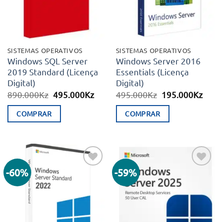
SISTEMAS OPERATIVOS
SISTEMAS OPERATIVOS
Windows SQL Server
Windows Server 2016
2019 Standard (Licença
Essentials (Licença
Digital)
Digital)
O
O
O
O
890.000
Kz
495.000
Kz
495.000
Kz
195.000
Kz
preço
preço
preço
preç
original
atual
original
atual
COMPRAR
COMPRAR
era:
é:
era:
é:
890.000Kz.
495.000Kz.
495.000Kz.
195.
-60%
-59%
Adicionar
Adicionar
aos meus
aos meus
desejos
desejos