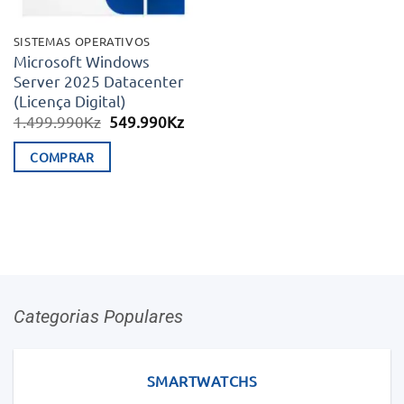
SISTEMAS OPERATIVOS
Microsoft Windows
Server 2025 Datacenter
(Licença Digital)
O
O
1.499.990
Kz
549.990
Kz
preço
preço
original
atual
COMPRAR
era:
é:
1.499.990Kz.
549.990Kz.
Categorias Populares
SMARTWATCHS