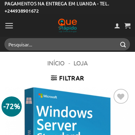
Skip
PAGAMENTOS NA ENTREGA EM LUANDA - TEL.
+244938901672
to
content
Pesquisar
por:
INÍCIO
-
LOJA
FILTRAR
-72%
Adicionar
aos meus
desejos