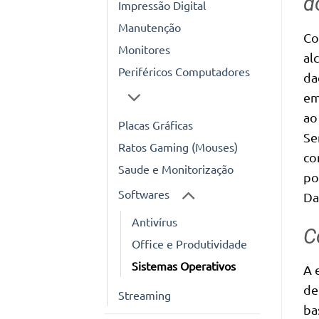
d
Impressão Digital
Manutenção
Co
Monitores
al
Periféricos Computadores
da
em
ao
Placas Gráficas
Se
Ratos Gaming (Mouses)
co
Saude e Monitorização
po
Softwares
Da
Antivírus
C
Office e Produtividade
Sistemas Operativos
A 
de
Streaming
ba