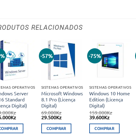
RODUTOS RELACIONADOS
7%
-57%
-75%
Adicionar
Adicionar
Adicionar
aos meus
aos meus
aos meus
desejos
desejos
desejos
TEMAS OPERATIVOS
SISTEMAS OPERATIVOS
SISTEMAS OPERATIVOS
ndows Server
Microsoft Windows
Windows 10 Home
16 Standard
8.1 Pro (Licença
Edition (Licença
cença Digital)
Digital)
Digital)
9.000
Kz
69.000
Kz
159.000
Kz
O
O
O
O
O
5.000
Kz
29.500
Kz
39.600
Kz
eço
preço
preço
preço
preço
preço
ginal
atual
original
atual
original
atual
COMPRAR
COMPRAR
COMPRAR
:
é:
era:
é:
era:
é: