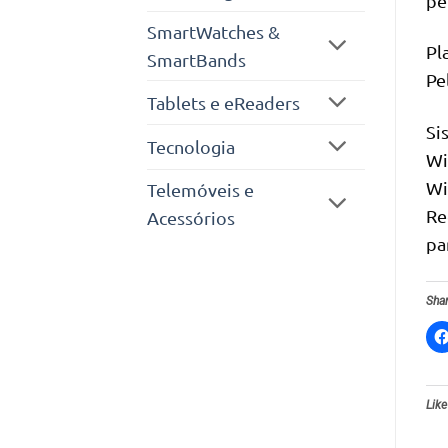
pe
SmartWatches &
Pl
SmartBands
Pe
Tablets e eReaders
Si
Tecnologia
Wi
Wi
Telemóveis e
Re
Acessórios
pa
Shar
Like