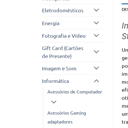
DE
Eletrodomésticos
Energia
I
S
Fotografia e Vídeo
Gift Card (Cartões
Um
de Presente)
ge
po
Imagem e Som
im
Informática
mo
ef
Acessórios de Computador
ot
me
Acessórios Gaming
um
adaptadores
tr