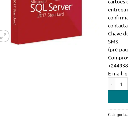
cartões 
entrega 
confirm
contacta
Chave de
SMS.
(pré-pag
Comprov
+24493
E-mail:
Quantidad
Categoria: