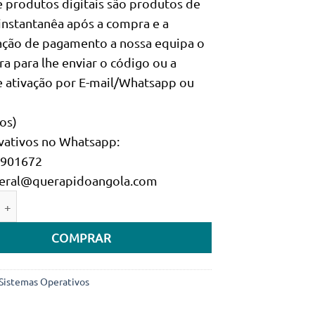
e produtos digitais são produtos de
era:
é:
instantanêa após a compra e a
440.000Kz.
340.000Kz.
ação de pagamento a nossa equipa o
ra para lhe enviar o código ou a
 ativação por E-mail/Whatsapp ou
os)
ativos no Whatsapp:
8901672
 geral@querapidoangola.com
e de Microsoft SQL Server 2017 Standard (Licença Digital)
COMPRAR
Sistemas Operativos