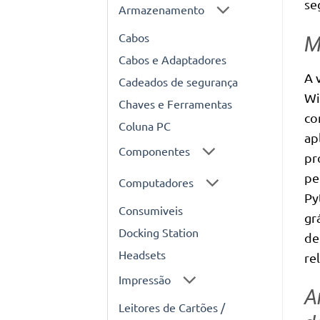
se
Armazenamento
Cabos
M
Cabos e Adaptadores
A 
Cadeados de segurança
Wi
Chaves e Ferramentas
co
Coluna PC
ap
Componentes
pr
pe
Computadores
Py
Consumiveis
gr
Docking Station
de
Headsets
re
Impressão
A
Leitores de Cartões /