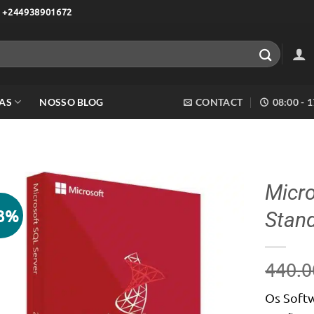
 +244938901672
AS
NOSSO BLOG
CONTACT
08:00 - 
Micro
23%
Stand
Adicionar
aos meus
desejos
440.0
Os Softw