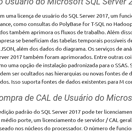
o Usuário do Microsoft SQL Server 
m uma licença de usuário do SQL Server 2017, um funci
cance, como consultas do PolyBase for T-SQL no Hadoop
dos também aprimora os fluxos de trabalho. Além diss
presa se beneficiam das tabelas temporais possíveis de
 JSON, além dos dados do diagrama. Os serviços de aná
rver 2017 também foram aprimorados. Entre outras coi
mo uma opção de instalação padronizada para o SSAS. 
dem ser ocultados nas hierarquias ou novas fontes de
dos. Isso suporta fontes de dados existentes para M con
ompra de CAL de Usuário do Micros
edição padrão do SQL Server 2017 pode ter licenciam
 médio porte, um licenciamento de servidor / CAL gera
seado nos núcleos do processador. O número de funcio