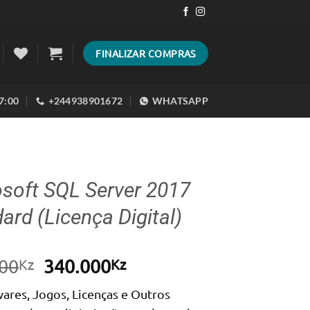
FINALIZAR COMPRAS
17:00
+244938901672
WHATSAPP
soft SQL Server 2017
ard (Licença Digital)
O
O
00
340.000
Kz
Kz
preço
preço
ares, Jogos, Licenças e Outros
original
atual