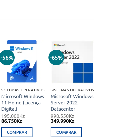
-56%
-65%
Adicionar
Adicionar
aos meus
aos meus
desejos
desejos
SISTEMAS OPERATIVOS
SISTEMAS OPERATIVOS
Microsoft Windows
Microsoft Windows
11 Home (Licença
Server 2022
Digital)
Datacenter
195.000
Kz
998.550
Kz
O
O
O
O
86.750
Kz
349.990
Kz
preço
preço
preço
preço
original
atual
original
atual
COMPRAR
COMPRAR
era:
é:
era:
é: