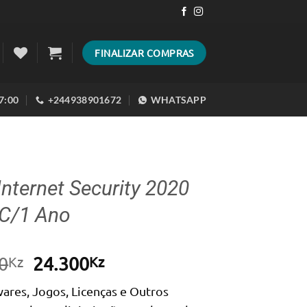
FINALIZAR COMPRAS
17:00
+244938901672
WHATSAPP
nternet Security 2020
PC/1 Ano
O
O
0
24.300
Kz
Kz
preço
preço
ares, Jogos, Licenças e Outros
original
atual