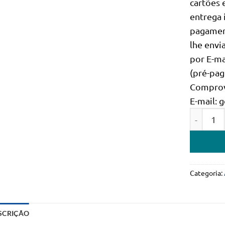
cartões 
entrega 
pagament
lhe envi
por E-ma
(pré-pag
Comprov
E-mail:
Quantidad
Categoria:
SCRIÇÃO