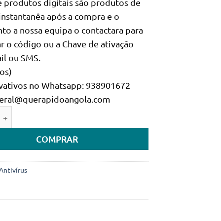
e produtos digitais são produtos de
era:
é:
instantanêa após a compra e o
29.800Kz.
24.300Kz.
o a nossa equipa o contactara para
ar o código ou a Chave de ativação
il ou SMS.
os)
ativos no Whatsapp: 938901672
 geral@querapidoangola.com
e de AVG Internet Security 2020 - 1 PC/1 Ano
COMPRAR
Antivírus