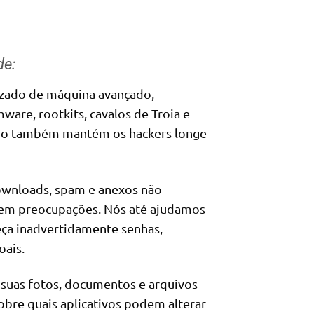
de:
izado de máquina avançado,
are, rootkits, cavalos de Troia e
ado também mantém os hackers longe
ownloads, spam e anexos não
 sem preocupações. Nós até ajudamos
neça inadvertidamente senhas,
oais.
suas fotos, documentos e arquivos
sobre quais aplicativos podem alterar