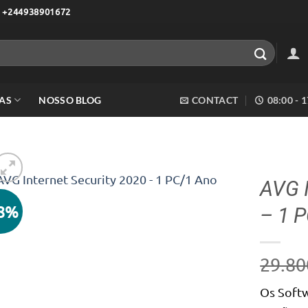
 +244938901672
AS
NOSSO BLOG
CONTACT
08:00 - 
AVG I
18%
– 1 
Adicionar
aos meus
desejos
29.80
Os Softw