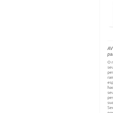
AV
pa
O 
seu
pes
ra
es
ha
seu
pes
sua
Se
no