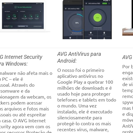
AVG AntiVirus para
G Internet Security
AVG 
Android:
ra Windows:
Por 
O nosso foi o primeiro
enga
malware não afeta mais o
aplicativo antivírus no
exis
 PC – ele é
Google Play a quebrar 100
de v
soal. Através do
milhões de downloads e é
temp
nsomware e da
usado hoje para proteger
remo
pionagem da webcam, os
telefones e tablets em todo
spyw
ckers podem acessar
o mundo. Uma vez
mas 
s arquivos e fotos mais
instalado, ele é executado
e dis
soais ou até espreitar
silenciosamente para
móve
 casa. O AVG Internet
protegê-lo contra os mais
Anti
curity agora vem com os
recentes vírus, malware,
prot
vos recursos Proteção de