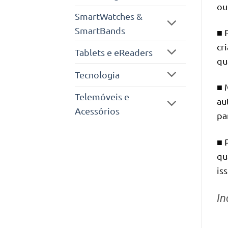
ou
SmartWatches &
SmartBands
■ 
cr
Tablets e eReaders
qu
Tecnologia
■ 
Telemóveis e
au
Acessórios
pa
■ 
qu
is
In