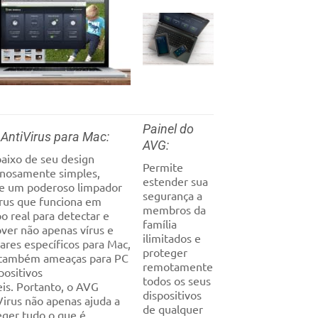
Painel do
AntiVirus para Mac:
AVG:
baixo de seu design
Permite
nosamente simples,
estender sua
te um poderoso limpador
segurança a
írus que funciona em
membros da
o real para detectar e
família
ver não apenas vírus e
ilimitados e
ares específicos para Mac,
proteger
também ameaças para PC
remotamente
positivos
todos os seus
is. Portanto, o AVG
dispositivos
Virus não apenas ajuda a
de qualquer
eger tudo o que é