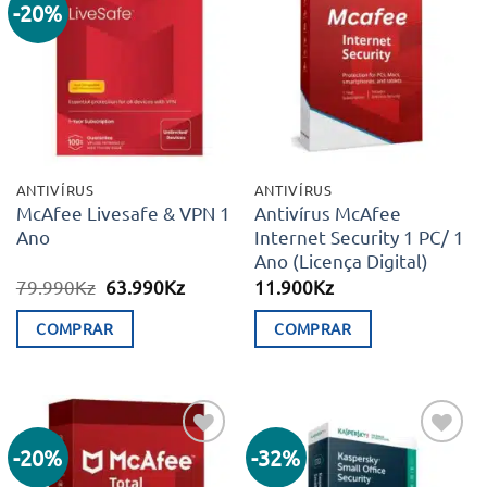
-20%
Adicionar
Adicionar
aos meus
aos meus
desejos
desejos
ANTIVÍRUS
ANTIVÍRUS
McAfee Livesafe & VPN 1
Antivírus McAfee
Ano
Internet Security 1 PC/ 1
Ano (Licença Digital)
O
O
79.990
Kz
63.990
Kz
11.900
Kz
preço
preço
original
atual
COMPRAR
COMPRAR
era:
é:
79.990Kz.
63.990Kz.
-20%
-32%
Adicionar
Adicionar
aos meus
aos meus