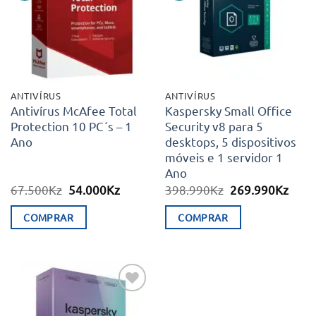
desejos
desejos
ANTIVÍRUS
ANTIVÍRUS
Antivírus McAfee Total
Kaspersky Small Office
Protection 10 PC´s – 1
Security v8 para 5
Ano
desktops, 5 dispositivos
móveis e 1 servidor 1
Ano
O
O
O
O
67.500
Kz
54.000
Kz
398.990
Kz
269.990
Kz
preço
preço
preço
preç
original
atual
original
atual
COMPRAR
COMPRAR
era:
é:
era:
é:
67.500Kz.
54.000Kz.
398.990Kz.
269.
Adicionar