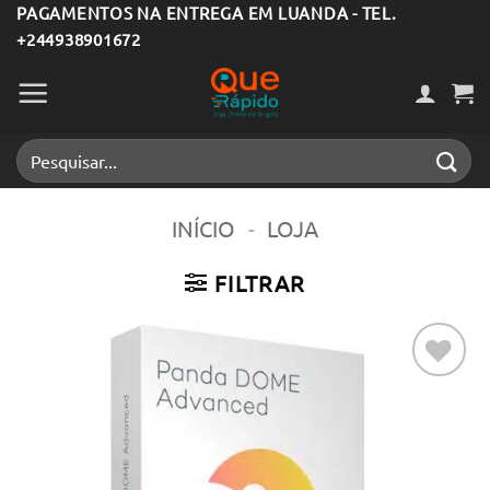
Skip
PAGAMENTOS NA ENTREGA EM LUANDA - TEL.
+244938901672
to
content
Pesquisar
por:
INÍCIO
-
LOJA
FILTRAR
Adicionar
aos meus
desejos