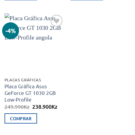
-4%
Adicionar
aos meus
desejos
PLACAS GRÁFICAS
Placa Gráfica Asus
GeForce GT 1030 2GB
Low-Profile
O
O
249.990
Kz
238.900
Kz
preço
preço
original
atual
COMPRAR
era:
é:
249.990Kz.
238.900Kz.