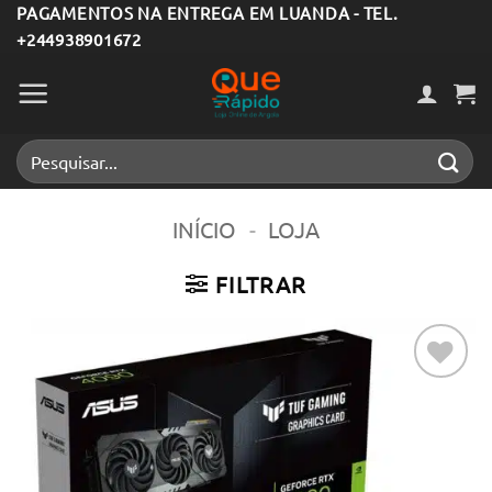
Skip
PAGAMENTOS NA ENTREGA EM LUANDA - TEL.
+244938901672
to
content
Pesquisar
por:
INÍCIO
-
LOJA
FILTRAR
Adicionar
aos meus
desejos