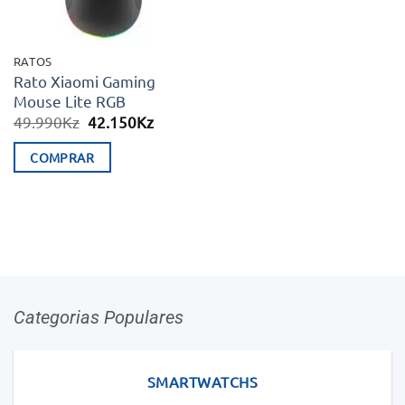
RATOS
Rato Xiaomi Gaming
Mouse Lite RGB
O
O
49.990
Kz
42.150
Kz
preço
preço
original
atual
COMPRAR
era:
é:
49.990Kz.
42.150Kz.
Categorias Populares
SMARTWATCHS