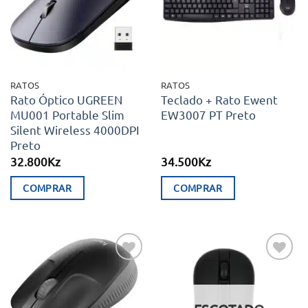
desejos
desejos
RATOS
RATOS
Rato Óptico UGREEN
Teclado + Rato Ewent
MU001 Portable Slim
EW3007 PT Preto
Silent Wireless 4000DPI
Preto
32.800
Kz
34.500
Kz
COMPRAR
COMPRAR
Adicionar
Adicionar
aos meus
aos meus
desejos
desejos