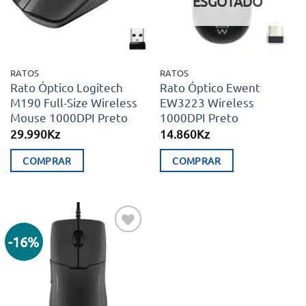
ESGOTADO
RATOS
RATOS
Rato Óptico Logitech
Rato Óptico Ewent
M190 Full-Size Wireless
EW3223 Wireless
Mouse 1000DPI Preto
1000DPI Preto
29.990
Kz
14.860
Kz
COMPRAR
COMPRAR
-16%
Adicionar
aos meus
desejos