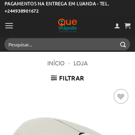
Skip
PAGAMENTOS NA ENTREGA EM LUANDA - TEL.
+244938901672
to
content
Pesquisar
por:
INÍCIO
-
LOJA
FILTRAR
Adicionar
aos meus
desejos