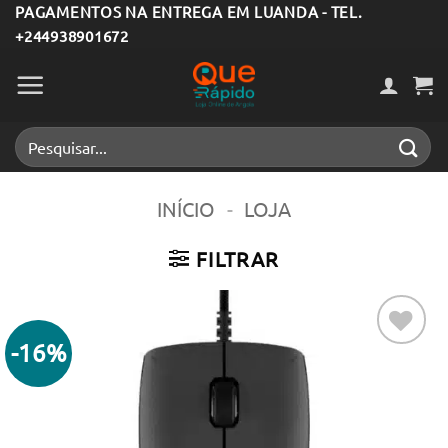
Skip
PAGAMENTOS NA ENTREGA EM LUANDA - TEL.
+244938901672
to
content
Pesquisar
por:
INÍCIO
-
LOJA
FILTRAR
-16%
Adicionar
aos meus
desejos