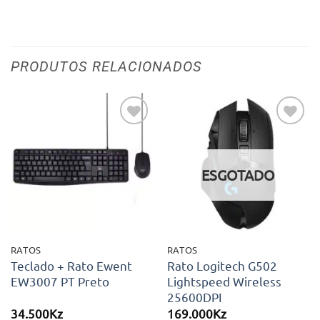
PRODUTOS RELACIONADOS
Adicionar
Adicionar
aos meus
aos meus
desejos
desejos
ESGOTADO
RATOS
RATOS
Teclado + Rato Ewent
Rato Logitech G502
EW3007 PT Preto
Lightspeed Wireless
25600DPI
34.500
Kz
169.000
Kz