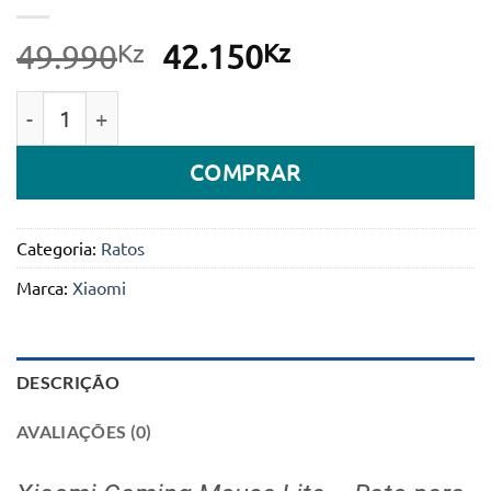
Kz
O
Kz
O
49.990
42.150
preço
preço
Quantidade de Rato Xiaomi Gaming Mouse Lite RGB
original
atual
era:
é:
COMPRAR
49.990Kz.
42.150Kz.
Categoria:
Ratos
Marca:
Xiaomi
DESCRIÇÃO
AVALIAÇÕES (0)