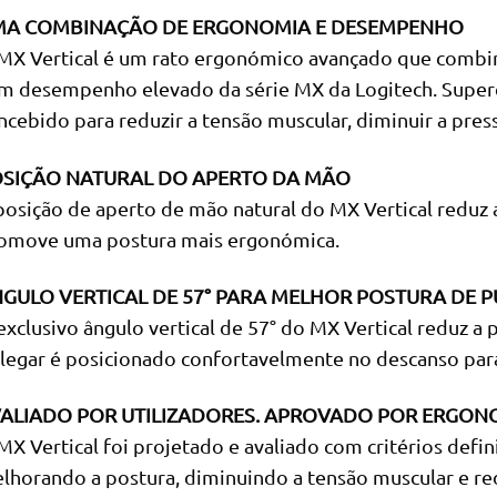
A COMBINAÇÃO DE ERGONOMIA E DESEMPENHO
MX Vertical é um rato ergonómico avançado que combina
m desempenho elevado da série MX da Logitech. Super
ncebido para reduzir a tensão muscular, diminuir a pres
SIÇÃO NATURAL DO APERTO DA MÃO
posição de aperto de mão natural do MX Vertical reduz 
omove uma postura mais ergonómica.
GULO VERTICAL DE 57° PARA MELHOR POSTURA DE 
exclusivo ângulo vertical de 57° do MX Vertical reduz a
legar é posicionado confortavelmente no descanso para
ALIADO POR UTILIZADORES. APROVADO POR ERGONO
MX Vertical foi projetado e avaliado com critérios def
lhorando a postura, diminuindo a tensão muscular e re