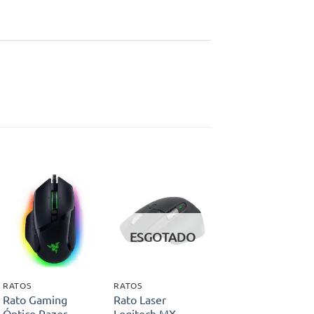
Adicionar
Adicionar
aos meus
aos meus
ESGOTADO
desejos
desejos
RATOS
RATOS
Rato Gaming
Rato Laser
Óptico Razer
Logitech MX