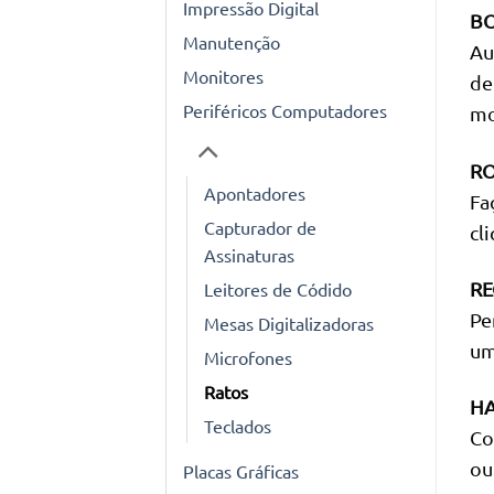
Impressão Digital
BO
Manutenção
Au
Monitores
de
Periféricos Computadores
mo
RO
Apontadores
Fa
Capturador de
cl
Assinaturas
RE
Leitores de Códido
Pe
Mesas Digitalizadoras
um
Microfones
Ratos
HA
Teclados
Co
ou
Placas Gráficas