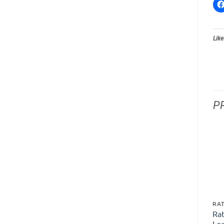
Like
P
RA
Ra
Lo