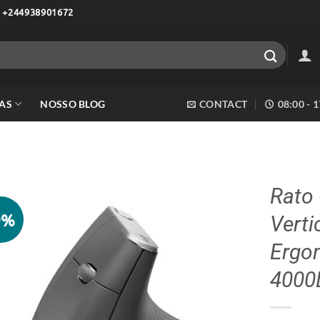
 +244938901672
AS
NOSSO BLOG
CONTACT
08:00 - 
Rato
9%
Verti
Adicionar
aos meus
Ergo
desejos
4000