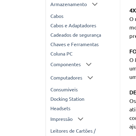
Armazenamento
4X
Cabos
O 
Cabos e Adaptadores
mo
Cadeados de segurança
pr
Chaves e Ferramentas
FO
Coluna PC
O 
Componentes
um
um
Computadores
Consumiveis
D
Docking Station
Os
Headsets
at
co
Impressão
aj
Leitores de Cartões /