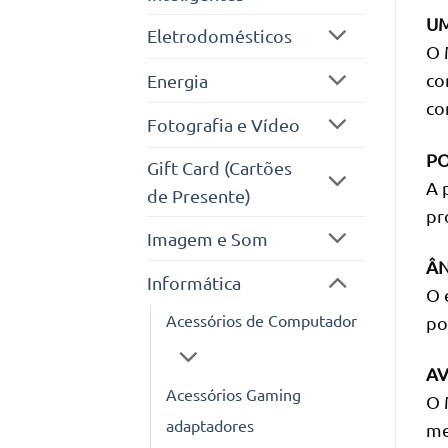
UM
Eletrodomésticos
O 
co
Energia
co
Fotografia e Vídeo
PO
Gift Card (Cartões
A 
de Presente)
pr
Imagem e Som
ÂN
Informática
O 
Acessórios de Computador
po
AV
Acessórios Gaming
O 
adaptadores
me