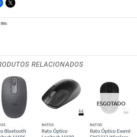
 this:
RODUTOS RELACIONADOS
Adicionar
Adicionar
Adicionar
aos meus
aos meus
aos meus
ESGOTADO
desejos
desejos
desejos
TOS
RATOS
RATOS
to Bluetooth
Rato Óptico
Rato Óptico Ewent
gitech M196
Logitech M190
EW3223 Wireless