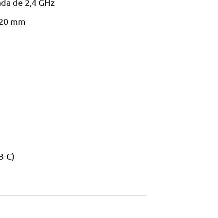
ada de 2,4 GHz
120 mm
B-C)