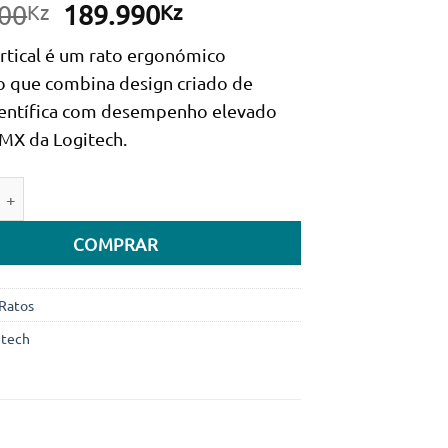
O
O
00
189.990
Kz
Kz
preço
preço
tical é um rato ergonómico
original
atual
o que combina design criado de
era:
é:
ientífica com desempenho elevado
209.600Kz.
189.990Kz.
 MX da Logitech.
e de Rato Óptico Logitech MX Vertical Advanced Ergonomic W
COMPRAR
Ratos
itech