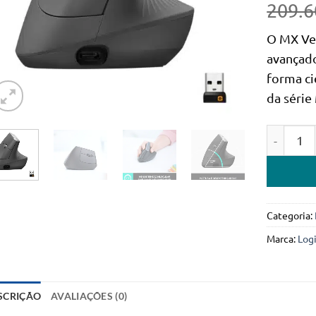
209.6
O MX Ver
avançad
forma c
da série
Quantidad
Categoria:
Marca:
Log
SCRIÇÃO
AVALIAÇÕES (0)