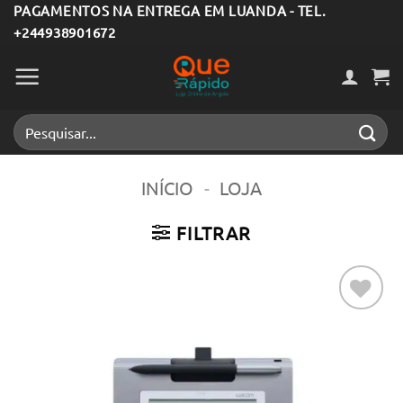
Skip
PAGAMENTOS NA ENTREGA EM LUANDA - TEL.
+244938901672
to
content
Pesquisar
por:
INÍCIO
-
LOJA
FILTRAR
Adicionar
aos meus
desejos