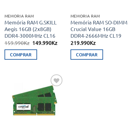
MEMORIA RAM
MEMORIA RAM
Memória RAM G.SKILL
Memória RAM SO-DIMM
Aegis 16GB (2x8GB)
Crucial Value 16GB
DDR4-3000MHz CL16
DDR4-2666MHz CL19
O
O
159.990
Kz
149.990
Kz
219.990
Kz
preço
preço
original
atual
COMPRAR
COMPRAR
era:
é:
159.990Kz.
149.990Kz.
Adicionar
aos meus
desejos