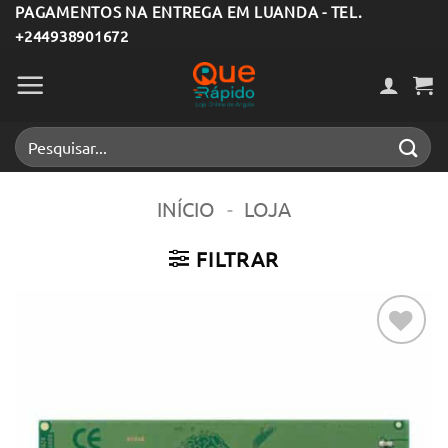
Skip
PAGAMENTOS NA ENTREGA EM LUANDA - TEL.
+244938901672
to
content
Pesquisar
por:
INÍCIO
-
LOJA
FILTRAR
Adicionar
aos meus
desejos