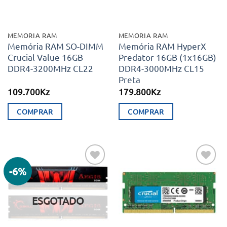
MEMORIA RAM
MEMORIA RAM
Memória RAM SO-DIMM
Memória RAM HyperX
Crucial Value 16GB
Predator 16GB (1x16GB)
DDR4-3200MHz CL22
DDR4-3000MHz CL15
Preta
109.700
Kz
179.800
Kz
COMPRAR
COMPRAR
-6%
Adicionar
Adicionar
aos meus
aos meus
desejos
desejos
ESGOTADO