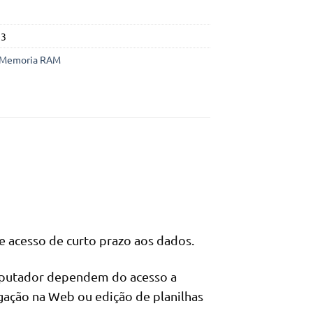
preço
preço
original
atual
era:
é:
23
198.550Kz.
178.550Kz.
Memoria RAM
acesso de curto prazo aos dados.
putador dependem do acesso a
gação na Web ou edição de planilhas