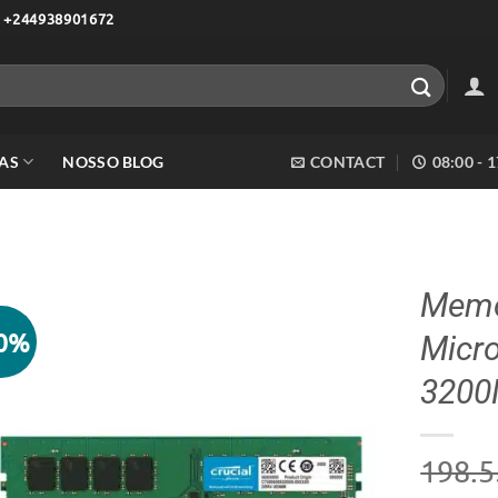
 +244938901672
AS
NOSSO BLOG
CONTACT
08:00 - 
Memó
10%
Micr
Adicionar
aos meus
320
desejos
198.5