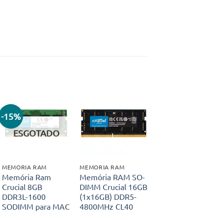
-15%
Adicionar
Adicionar
aos meus
aos meus
ESGOTADO
desejos
desejos
MEMORIA RAM
MEMORIA RAM
Memória Ram
Memória RAM SO-
Crucial 8GB
DIMM Crucial 16GB
DDR3L-1600
(1x16GB) DDR5-
SODIMM para MAC
4800MHz CL40