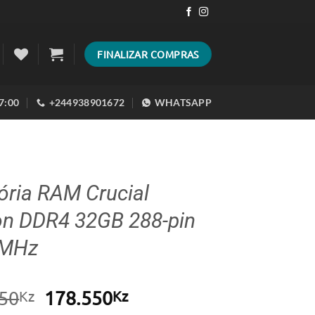
FINALIZAR COMPRAS
17:00
+244938901672
WHATSAPP
ria RAM Crucial
on DDR4 32GB 288-pin
0MHz
O
O
50
178.550
Kz
Kz