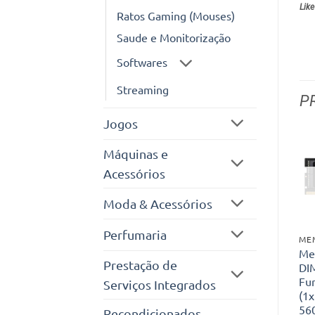
Like
Ratos Gaming (Mouses)
Saude e Monitorização
Softwares
Streaming
P
Jogos
Máquinas e
Acessórios
Moda & Acessórios
Perfumaria
ME
Me
Prestação de
DI
Fu
Serviços Integrados
(1
56
Recondicionados