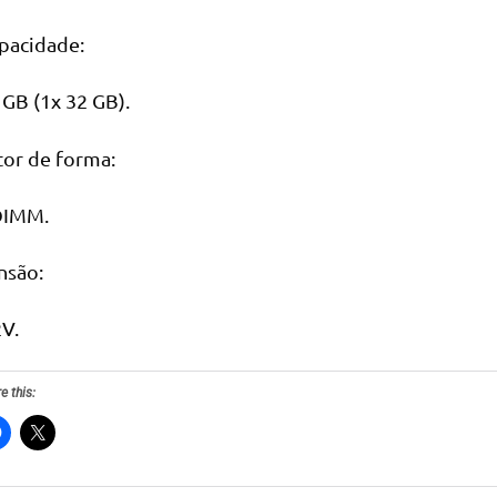
pacidade:
 GB (1x 32 GB).
tor de forma:
IMM.
nsão:
2V.
e this: