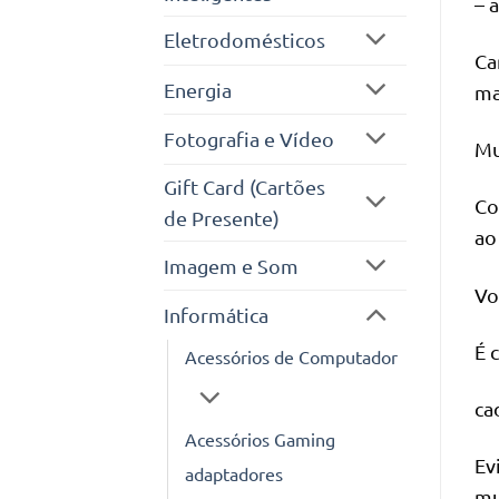
– 
Eletrodomésticos
Ca
Energia
ma
Fotografia e Vídeo
Mu
Gift Card (Cartões
Co
de Presente)
ao
Imagem e Som
Vo
Informática
É 
Acessórios de Computador
ca
Acessórios Gaming
Ev
adaptadores
mu