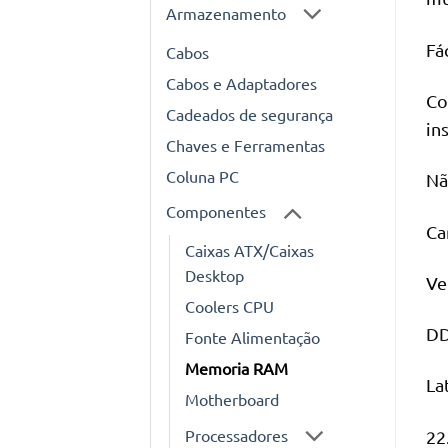
Armazenamento
Fá
Cabos
Cabos e Adaptadores
Co
Cadeados de segurança
in
Chaves e Ferramentas
Coluna PC
Nã
Componentes
Ca
Caixas ATX/Caixas
Desktop
Ve
Coolers CPU
DD
Fonte Alimentação
Memoria RAM
La
Motherboard
Processadores
22