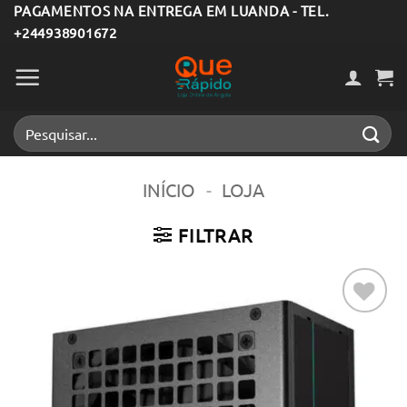
Skip
PAGAMENTOS NA ENTREGA EM LUANDA - TEL.
+244938901672
to
content
Pesquisar
por:
INÍCIO
-
LOJA
FILTRAR
Adicionar
aos meus
desejos