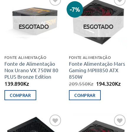
-7%
Adicionar
Adicionar
aos meus
aos meus
desejos
desejos
ESGOTADO
ESGOTADO
FONTE ALIMENTAÇÃO
FONTE ALIMENTAÇÃO
Fonte de Alimentação
Fonte Alimentação Mars
Nox Urano VX 750W 80
Gaming MPIII850 ATX
PLUS Bronze Edition
850W
O
O
139.890
Kz
209.550
Kz
194.320
Kz
preço
preç
original
atual
COMPRAR
COMPRAR
era:
é:
209.550Kz.
194.
Adicionar
Adicionar