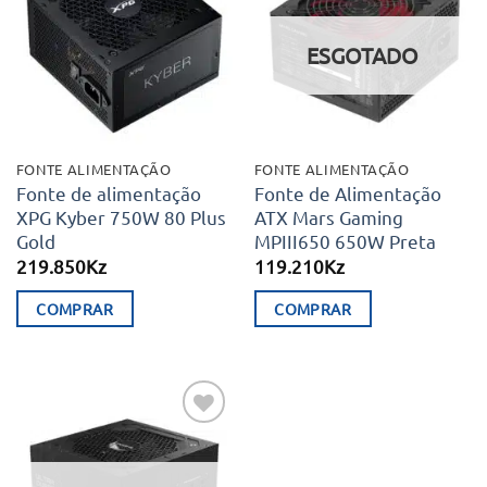
aos meus
aos meus
desejos
desejos
ESGOTADO
FONTE ALIMENTAÇÃO
FONTE ALIMENTAÇÃO
Fonte de alimentação
Fonte de Alimentação
XPG Kyber 750W 80 Plus
ATX Mars Gaming
Gold
MPIII650 650W Preta
219.850
Kz
119.210
Kz
COMPRAR
COMPRAR
Adicionar
aos meus
desejos