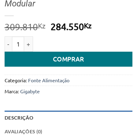
Modular
Kz
O
Kz
O
309.810
284.550
preço
preço
Quantidade de Fonte de Alimentação Gigabyte P750
original
atual
era:
é:
COMPRAR
309.810Kz.
284.550Kz.
Categoria:
Fonte Alimentação
Marca:
Gigabyte
DESCRIÇÃO
AVALIAÇÕES (0)