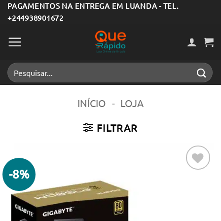
Skip
PAGAMENTOS NA ENTREGA EM LUANDA - TEL.
+244938901672
to
content
Pesquisar
por:
INÍCIO
-
LOJA
FILTRAR
-8%
Adicionar
aos meus
desejos