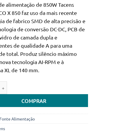
 de alimentação de 850W Tacens
O X 850 faz uso da mais recente
ia de fabrico SMD de alta precisão e
nologia de conversão DC-DC, PCB de
 vidro de camada dupla e
ntes de qualidade A para uma
ade total. Produz silêncio máximo
 nova tecnologia AI-RPM e à
ha XL de 140 mm.
e de Fonte de Alimentação ATX Tacens Radix Eco X850 850W 
COMPRAR
Fonte Alimentação
ens