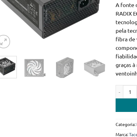
A fonte
RADIX EC
tecnolog
pela tec
fibra de
compone
fiabilid
graças à
ventoin
Quantidad
Categoria:
Marca:
Tac