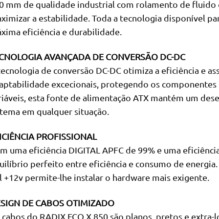
0 mm de qualidade industrial com rolamento de fluido 
ximizar a estabilidade. Toda a tecnologia disponível pa
xima eficiência e durabilidade.
CNOLOGIA AVANÇADA DE CONVERSÃO DC-DC
tecnologia de conversão DC-DC otimiza a eficiência e as
aptabilidade excecionais, protegendo os componentes 
riáveis, esta fonte de alimentação ATX mantém um des
stema em qualquer situação.
ICIÊNCIA PROFISSIONAL
m uma eficiência DIGITAL APFC de 99% e uma eficiência
uilíbrio perfeito entre eficiência e consumo de energia. 
il +12v permite-lhe instalar o hardware mais exigente.
SIGN DE CABOS OTIMIZADO
 cabos do RADIX ECO X 850 são planos, pretos e extra