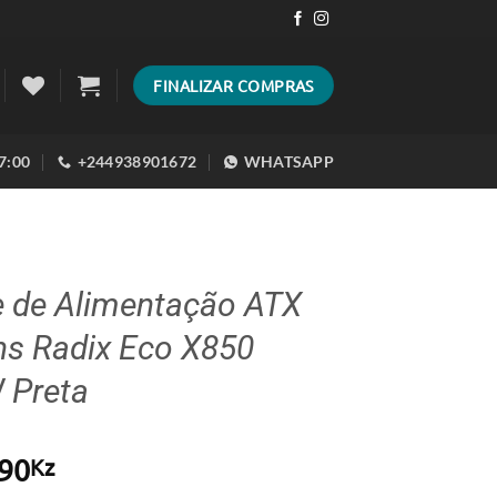
FINALIZAR COMPRAS
17:00
+244938901672
WHATSAPP
e de Alimentação ATX
ns Radix Eco X850
 Preta
90
Kz