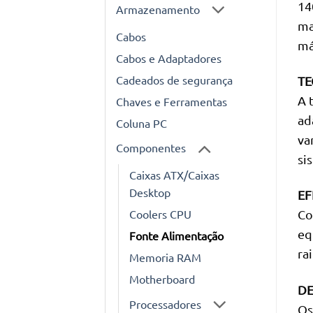
14
Armazenamento
ma
Cabos
má
Cabos e Adaptadores
Cadeados de segurança
TE
A 
Chaves e Ferramentas
ad
Coluna PC
va
Componentes
si
Caixas ATX/Caixas
Desktop
EF
Coolers CPU
Co
eq
Fonte Alimentação
ra
Memoria RAM
Motherboard
DE
Processadores
Os