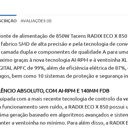
SCRIÇÃO
AVALIAÇÕES (0)
fonte de alimentação de 850W Tacens RADIX ECO X 850 f
 fabrico SMD de alta precisão e pela tecnologia de conv
 camada dupla e componentes de qualidade A para uma fi
ximo graças à nova tecnologia AI-RPM e à ventoinha XL
GITAL APFC de 99%, além de eficiência elétrica de 87%, 
ngos, bem como 10 sistemas de proteção e segurança in
LÊNCIO ABSOLUTO, COM AI-RPM E 140MM FDB
uipada com a mais recente tecnologia de controlo da ve
 funcionamento sem ruído, a RADIX ECO X 850 possui u
tima geração baseado em algoritmos avançados e sistem
nter a ventoinha no mínimo. Para além disso, a RADIX 