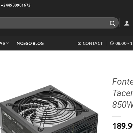
 +244938901672
AS
NOSSO BLOG
CONTACT
08:00 - 
Font
Tace
Adicionar
aos meus
850W
desejos
189.9