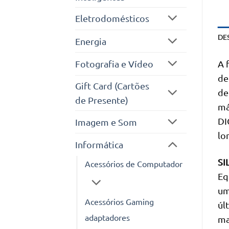
Eletrodomésticos
DE
Energia
Fotografia e Vídeo
A 
de
Gift Card (Cartões
de
de Presente)
má
DI
Imagem e Som
lo
Informática
SI
Acessórios de Computador
Eq
um
Acessórios Gaming
úl
adaptadores
ma