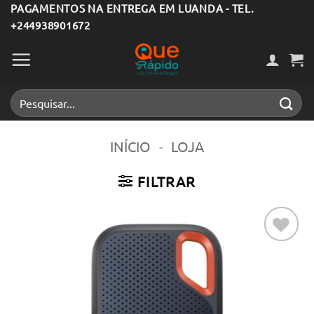
Skip
PAGAMENTOS NA ENTREGA EM LUANDA - TEL.
+244938901672
to
content
Pesquisar
por:
INÍCIO
-
LOJA
FILTRAR
Adicionar
aos meus
desejos