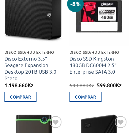
-8%
Adicionar
Adicionar
aos meus
aos meus
desejos
desejos
DISCO SSD/HDD EXTERNO
DISCO SSD/HDD EXTERNO
Disco Externo 3.5″
Disco SSD Kingston
Seagate Expansion
480GB DC600M 2.5″
Desktop 20TB USB 3.0
Enterprise SATA 3.0
Preto
O
O
1.198.660
Kz
649.880
Kz
599.800
Kz
preço
preç
original
atual
COMPRAR
COMPRAR
era:
é:
649.880Kz.
599.