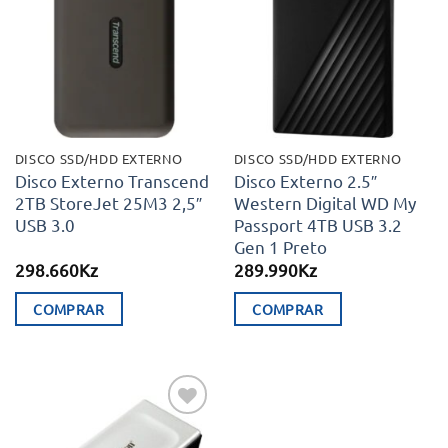
Adicionar
Adicionar
aos meus
aos meus
desejos
desejos
DISCO SSD/HDD EXTERNO
DISCO SSD/HDD EXTERNO
Disco Externo Transcend
Disco Externo 2.5″
2TB StoreJet 25M3 2,5″
Western Digital WD My
USB 3.0
Passport 4TB USB 3.2
Gen 1 Preto
298.660
Kz
289.990
Kz
COMPRAR
COMPRAR
Adicionar