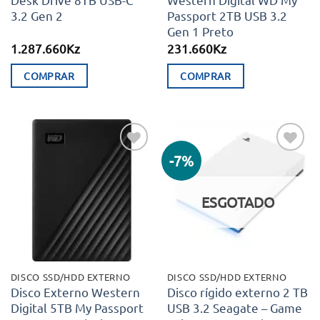
3.2 Gen 2
Passport 2TB USB 3.2
Gen 1 Preto
1.287.660
Kz
231.660
Kz
COMPRAR
COMPRAR
-7%
Adicionar
Adicionar
aos meus
aos meus
desejos
desejos
ESGOTADO
DISCO SSD/HDD EXTERNO
DISCO SSD/HDD EXTERNO
Disco Externo Western
Disco rígido externo 2 TB
Digital 5TB My Passport
USB 3.2 Seagate – Game