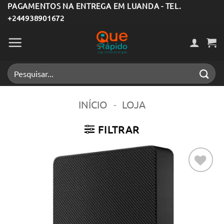
Skip
PAGAMENTOS NA ENTREGA EM LUANDA - TEL.
+244938901672
to
content
Pesquisar
por:
INÍCIO
-
LOJA
FILTRAR
Adicionar
aos meus
desejos