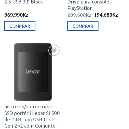
2.5 USB 3.0 Black
Drive para consoles
PlayStation
O
O
369.990
Kz
209.600
Kz
194.680
Kz
preço
preç
original
atual
COMPRAR
COMPRAR
era:
é:
209.600Kz.
194.
Adicionar
aos meus
desejos
DISCO SSD/HDD EXTERNO
SSD portátil Lexar SL500
de 2 TB com USB-C 3.2
Gen 2×2 com Conjunto