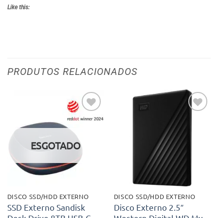
Like this:
PRODUTOS RELACIONADOS
Adicionar
Adicionar
aos meus
aos meus
desejos
desejos
ESGOTADO
DISCO SSD/HDD EXTERNO
DISCO SSD/HDD EXTERNO
SSD Externo Sandisk
Disco Externo 2.5″
Desk Drive 8TB USB-C
Western Digital WD My