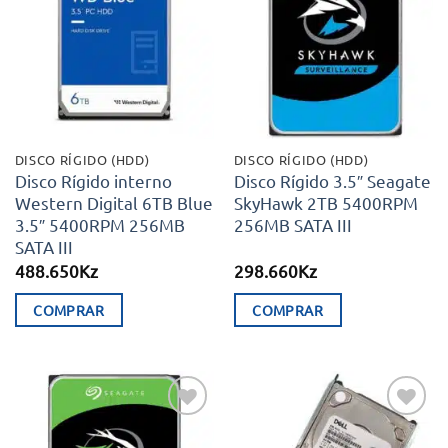
Adicionar
Adicionar
aos meus
aos meus
desejos
desejos
DISCO RÍGIDO (HDD)
DISCO RÍGIDO (HDD)
Disco Rígido interno
Disco Rígido 3.5″ Seagate
Western Digital 6TB Blue
SkyHawk 2TB 5400RPM
3.5″ 5400RPM 256MB
256MB SATA III
SATA III
488.650
Kz
298.660
Kz
COMPRAR
COMPRAR
Adicionar
Adicionar