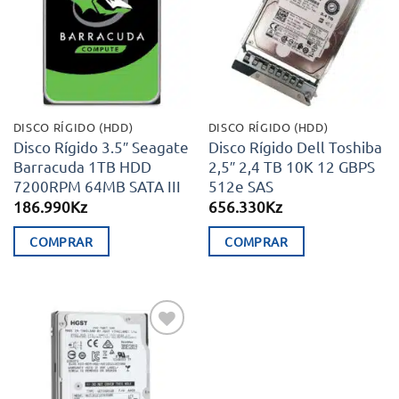
aos meus
aos meus
desejos
desejos
DISCO RÍGIDO (HDD)
DISCO RÍGIDO (HDD)
Disco Rígido 3.5″ Seagate
Disco Rígido Dell Toshiba
Barracuda 1TB HDD
2,5″ 2,4 TB 10K 12 GBPS
7200RPM 64MB SATA III
512e SAS
186.990
Kz
656.330
Kz
COMPRAR
COMPRAR
Adicionar
aos meus
desejos