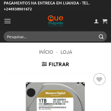
Skip
PAGAMENTOS NA ENTREGA EM LUANDA - TEL.
+244938901672
to
content
Pesquisar
por:
INÍCIO
-
LOJA
FILTRAR
Adicionar
aos meus
desejos