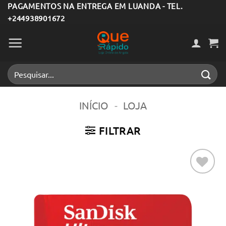
Skip
PAGAMENTOS NA ENTREGA EM LUANDA - TEL.
+244938901672
to
content
Pesquisar
por:
INÍCIO
-
LOJA
FILTRAR
Adicionar
aos meus
desejos