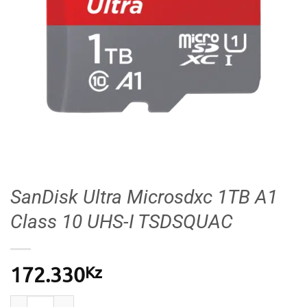
SanDisk Ultra Microsdxc 1TB A1
Class 10 UHS-I TSDSQUAC
Kz
172.330
Quantidade de SanDisk Ultra Microsdxc 1TB A1 Clas