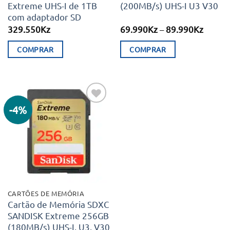
Extreme UHS-I de 1TB
(200MB/s) UHS-I U3 V30
product
com adaptador SD
page
Price
329.550
Kz
69.990
Kz
–
89.990
Kz
range:
69.99
COMPRAR
COMPRAR
throu
89.99
This
product
has
multiple
-4%
Adicionar
variants.
aos meus
desejos
The
options
may
be
chosen
CARTÕES DE MEMÓRIA
on
Cartão de Memória SDXC
SANDISK Extreme 256GB
the
(180MB/s) UHS-I, U3, V30