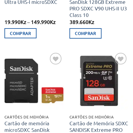
Ultra UHS-I microSDXC
SanDisk 128GB Extreme
PRO SDXC V90 UHS-II U3
Class 10
Price
19.990
Kz
–
149.990
Kz
389.660
Kz
range:
19.990Kz
COMPRAR
COMPRAR
through
149.990Kz
This
product
has
multiple
Adicionar
Adicionar
variants.
aos meus
aos meus
desejos
desejos
The
options
may
be
chosen
CARTÕES DE MEMÓRIA
CARTÕES DE MEMÓRIA
on
Cartão de memória
Cartão de Memória SDXC
microSDXC SanDisk
SANDISK Extreme PRO
the