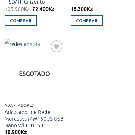
+ SD/TF Cinzento
O
O
105.900
Kz
72.400
Kz
18.300
Kz
preço
preço
original
atual
COMPRAR
COMPRAR
era:
é:
105.900Kz.
72.400Kz.
Adicionar
aos meus
desejos
ESGOTADO
ADAPTADORES
Adaptador de Rede
Mercusys MW150US USB
Nano Wi-Fi N150
18.900
Kz