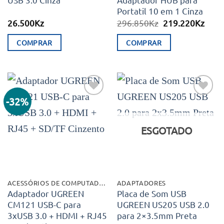
Portatil 10 em 1 Cinza
O
O
26.500
Kz
296.850
Kz
219.220
Kz
preço
preç
original
atual
COMPRAR
COMPRAR
era:
é:
296.850Kz.
219.
-32%
Adicionar
Adicionar
aos meus
aos meus
desejos
desejos
ESGOTADO
ACESSÓRIOS DE COMPUTADOR
ADAPTADORES
Adaptador UGREEN
Placa de Som USB
CM121 USB-C para
UGREEN US205 USB 2.0
3xUSB 3.0 + HDMI + RJ45
para 2×3.5mm Preta