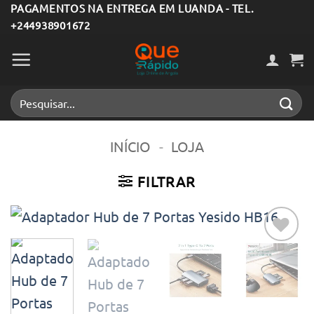
Skip
PAGAMENTOS NA ENTREGA EM LUANDA - TEL.
+244938901672
to
content
Pesquisar
por:
INÍCIO
-
LOJA
FILTRAR
Adicionar
aos meus
desejos