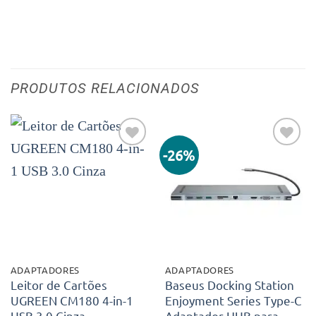
PRODUTOS RELACIONADOS
-26%
Adicionar
Adicionar
aos meus
aos meus
desejos
desejos
ADAPTADORES
ADAPTADORES
Leitor de Cartões
Baseus Docking Station
UGREEN CM180 4-in-1
Enjoyment Series Type-C
USB 3.0 Cinza
Adaptador HUB para