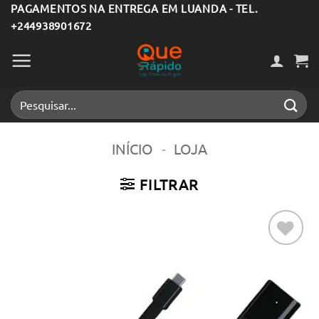
Skip
PAGAMENTOS NA ENTREGA EM LUANDA - TEL.
+244938901672
to
content
Pesquisar
por:
INÍCIO
-
LOJA
FILTRAR
Adicionar
aos meus
desejos