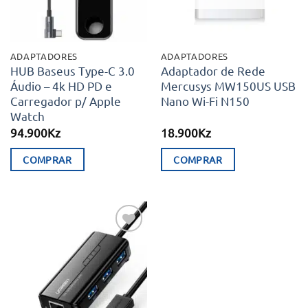
ADAPTADORES
ADAPTADORES
HUB Baseus Type-C 3.0
Adaptador de Rede
Áudio – 4k HD PD e
Mercusys MW150US USB
Carregador p/ Apple
Nano Wi-Fi N150
Watch
94.900
Kz
18.900
Kz
COMPRAR
COMPRAR
Adicionar
aos meus
desejos