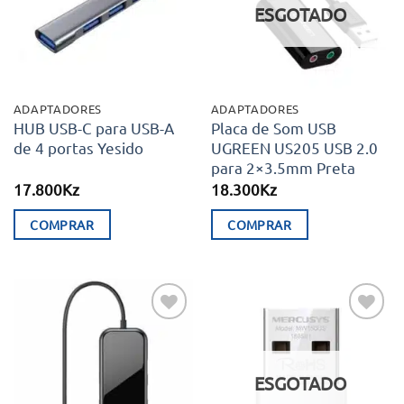
ESGOTADO
ADAPTADORES
ADAPTADORES
HUB USB-C para USB-A
Placa de Som USB
de 4 portas Yesido
UGREEN US205 USB 2.0
para 2×3.5mm Preta
17.800
Kz
18.300
Kz
COMPRAR
COMPRAR
Adicionar
Adicionar
aos meus
aos meus
desejos
desejos
ESGOTADO