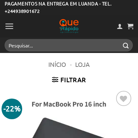
Skip
PAGAMENTOS NA ENTREGA EM LUANDA - TEL.
+244938901672
to
content
Pesquisar
por:
INÍCIO
-
LOJA
FILTRAR
-22%
Adicionar
aos meus
desejos