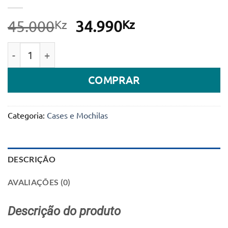
Kz
O
Kz
O
45.000
34.990
preço
preço
Quantidade de Capa Protetora Matte & crystal Series
original
atual
era:
é:
COMPRAR
45.000Kz.
34.990Kz.
Categoria:
Cases e Mochilas
DESCRIÇÃO
AVALIAÇÕES (0)
Descrição do produto