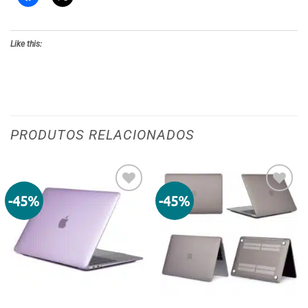
Like this:
PRODUTOS RELACIONADOS
-45%
-45%
Adicionar
Adicionar
aos meus
aos meus
desejos
desejos