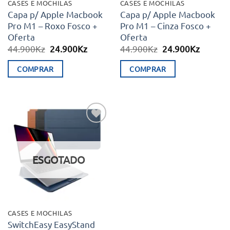
CASES E MOCHILAS
CASES E MOCHILAS
Capa p/ Apple Macbook
Capa p/ Apple Macbook
Pro M1 – Roxo Fosco +
Pro M1 – Cinza Fosco +
Oferta
Oferta
O
O
O
O
44.900
Kz
24.900
Kz
44.900
Kz
24.900
Kz
preço
preço
preço
preço
original
atual
original
atual
COMPRAR
COMPRAR
era:
é:
era:
é:
44.900Kz.
24.900Kz.
44.900Kz.
24.900K
Adicionar
aos meus
desejos
ESGOTADO
CASES E MOCHILAS
SwitchEasy EasyStand