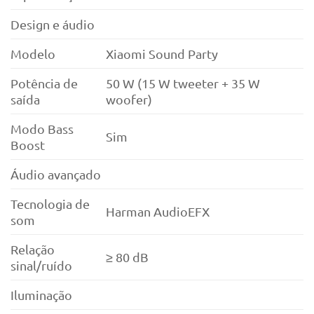
Design e áudio
Modelo
Xiaomi Sound Party
Potência de
50 W (15 W tweeter + 35 W
saída
woofer)
Modo Bass
Sim
Boost
Áudio avançado
Tecnologia de
Harman AudioEFX
som
Relação
≥ 80 dB
sinal/ruído
Iluminação