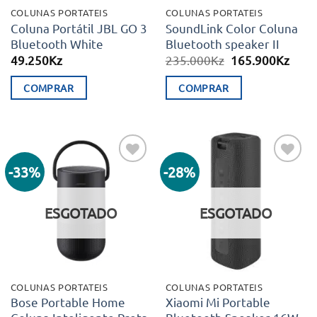
COLUNAS PORTATEIS
COLUNAS PORTATEIS
Coluna Portátil JBL GO 3
SoundLink Color Coluna
Bluetooth White
Bluetooth speaker II
O
O
49.250
Kz
235.000
Kz
165.900
Kz
preço
preç
original
atual
COMPRAR
COMPRAR
era:
é:
235.000Kz.
165.
-33%
-28%
Adicionar
Adicionar
aos meus
aos meus
desejos
desejos
ESGOTADO
ESGOTADO
COLUNAS PORTATEIS
COLUNAS PORTATEIS
Bose Portable Home
Xiaomi Mi Portable