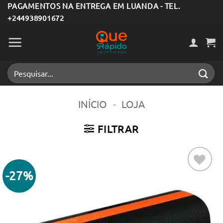
Skip
PAGAMENTOS NA ENTREGA EM LUANDA - TEL.
+244938901672
to
content
Pesquisar
por:
INÍCIO
-
LOJA
FILTRAR
-27%
Adicionar
aos meus
desejos