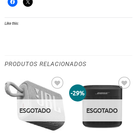
Like this:
PRODUTOS RELACIONADOS
-29%
Adicionar
Adicionar
aos meus
aos meus
desejos
desejos
ESGOTADO
ESGOTADO