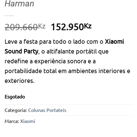
Harman
Kz
O
Kz
O
209.660
152.950
preço
preço
Leve a festa para todo o lado com o
Xiaomi
original
atual
Sound Party
, o altifalante portátil que
era:
é:
redefine a experiência sonora e a
209.660Kz.
152.950Kz.
portabilidade total em ambientes interiores e
exteriores.
Esgotado
Categoria:
Colunas Portateis
Marca:
Xiaomi