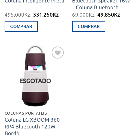
Coluna Inteligente Preta
Bluetooth Speaker 16W
– Coluna Bluetooth
O
O
O
O
495.000
Kz
331.250
Kz
69.000
Kz
49.850
Kz
preço
preço
preço
preço
original
atual
original
atual
COMPRAR
COMPRAR
era:
é:
era:
é:
495.000Kz.
331.250Kz.
69.000Kz.
49.850K
Adicionar
aos meus
desejos
ESGOTADO
COLUNAS PORTATEIS
Coluna LG XBOOM 360
RP4 Bluetooth 120W
Bordô