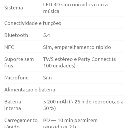
LED 3D sincronizados com a
Sistema
música
Conectividade e funções
Bluetooth
5.4
NFC
Sim, emparelhamento rápido
Suporte sem
TWS estéreo e Party Connect (≤
fios
100 unidades)
Microfone
Sim
Alimentação e bateria
Bateria
5 200 mAh (≈ 26 h de reprodução a
interna
50 %)
Carregamento
PD — 10 min permitem
rápido
reproduzir 2 h