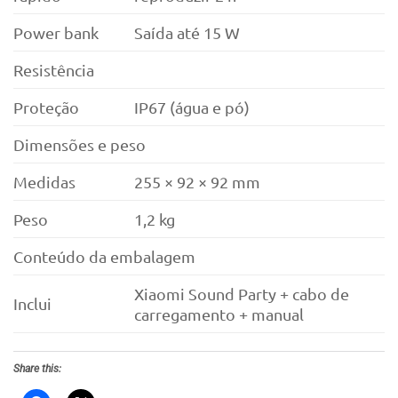
Power bank
Saída até 15 W
Resistência
Proteção
IP67 (água e pó)
Dimensões e peso
Medidas
255 × 92 × 92 mm
Peso
1,2 kg
Conteúdo da embalagem
Xiaomi Sound Party + cabo de
Inclui
carregamento + manual
Share this: