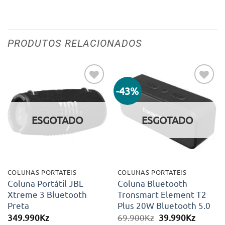
PRODUTOS RELACIONADOS
-43%
Adicionar
Adicionar
aos meus
aos meus
desejos
desejos
ESGOTADO
ESGOTADO
COLUNAS PORTATEIS
COLUNAS PORTATEIS
Coluna Portátil JBL
Coluna Bluetooth
Xtreme 3 Bluetooth
Tronsmart Element T2
Preta
Plus 20W Bluetooth 5.0
O
O
349.990
Kz
69.900
Kz
39.990
Kz