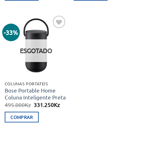
395.000Kz.
292.300Kz.
-33%
Adicionar
aos meus
desejos
ESGOTADO
COLUNAS PORTATEIS
Bose Portable Home
Coluna Inteligente Preta
O
O
495.000
Kz
331.250
Kz
preço
preço
original
atual
COMPRAR
era:
é:
495.000Kz.
331.250Kz.