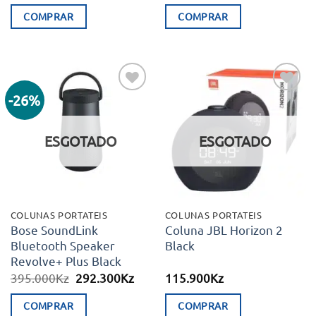
preço
preço
original
atual
COMPRAR
COMPRAR
era:
é:
69.900Kz.
39.990K
-26%
Adicionar
Adicionar
aos meus
aos meus
desejos
desejos
ESGOTADO
ESGOTADO
COLUNAS PORTATEIS
COLUNAS PORTATEIS
Bose SoundLink
Coluna JBL Horizon 2
Bluetooth Speaker
Black
Revolve+ Plus Black
O
O
395.000
Kz
292.300
Kz
115.900
Kz
preço
preço
original
atual
COMPRAR
COMPRAR
era:
é: