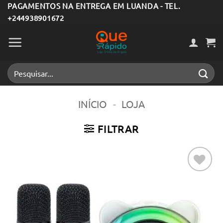
Skip
PAGAMENTOS NA ENTREGA EM LUANDA - TEL.
+244938901672
to
content
Pesquisar
por:
INÍCIO
-
LOJA
FILTRAR
Adicionar
aos meus
desejos