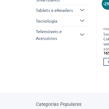
-2
Tablets e eReaders
Tecnologia
COL
Telemóveis e
So
Acessórios
Co
spe
23
O
16
pr
ori
era
23
Categorias Populares