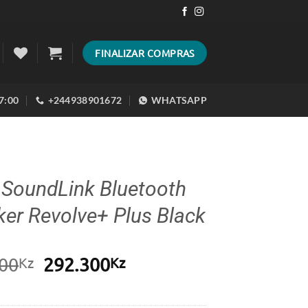
FINALIZAR COMPRAS
17:00
+244938901672
WHATSAPP
 SoundLink Bluetooth
er Revolve+ Plus Black
O
O
00
292.300
Kz
Kz
preço
preço
original
atual