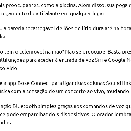
is preocupantes, como a piscina. Além disso, sua pega de
rregamento do altifalante em qualquer lugar.
sua bateria recarregável de iões de lítio dura até 16 hor
ia.
o tem o telemóvel na mão? Não se preocupe. Basta pres
ltifunções para aceder à entrada de voz Siri e Google N
solvido!
e a app Bose Connect para ligar duas colunas SoundLin
sica com a sensação de um concerto ao vivo, mudando 
gação Bluetooth simples graças aos comandos de voz qu
cê pode emparelhar dois dispositivos. O orador lembrar
gados.