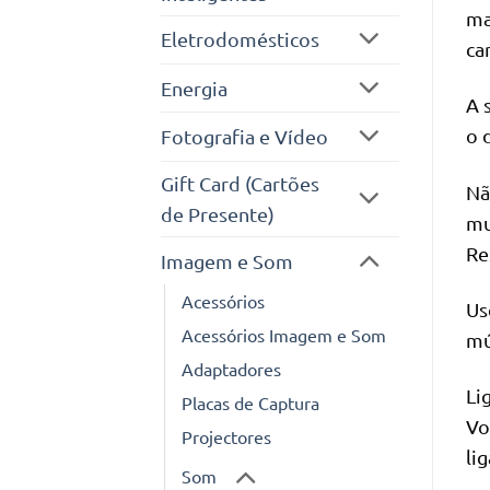
ma
Eletrodomésticos
ca
Energia
A 
o d
Fotografia e Vídeo
Gift Card (Cartões
Nã
de Presente)
mu
Re
Imagem e Som
Acessórios
Us
Acessórios Imagem e Som
mú
Adaptadores
Li
Placas de Captura
Vo
Projectores
li
Som