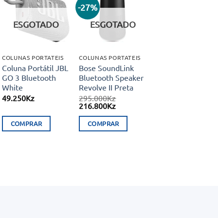
-27%
Adicionar
Adicionar
aos meus
aos meus
ESGOTADO
ESGOTADO
desejos
desejos
COLUNAS PORTATEIS
COLUNAS PORTATEIS
Coluna Portátil JBL
Bose SoundLink
GO 3 Bluetooth
Bluetooth Speaker
White
Revolve II Preta
49.250
Kz
295.000
Kz
O
O
216.800
Kz
preço
preço
original
atual
COMPRAR
COMPRAR
era:
é:
.
295.000Kz.
216.800Kz.