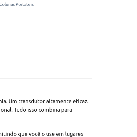
era:
é:
Colunas Portateis
395.000Kz.
292.300Kz.
a. Um transdutor altamente eficaz.
ional. Tudo isso combina para
mitindo que você o use em lugares