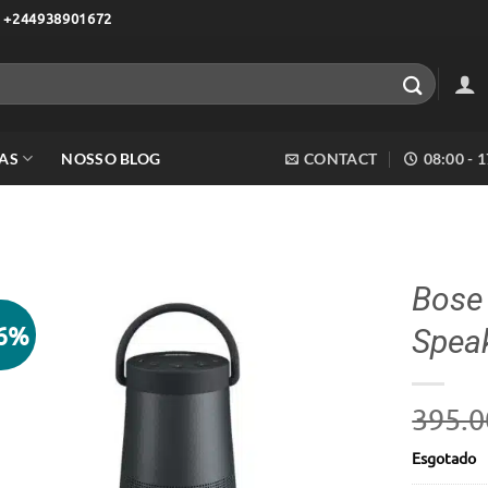
 +244938901672
AS
NOSSO BLOG
CONTACT
08:00 - 
Bose
26%
Speak
Adicionar
aos meus
desejos
395.0
Esgotado