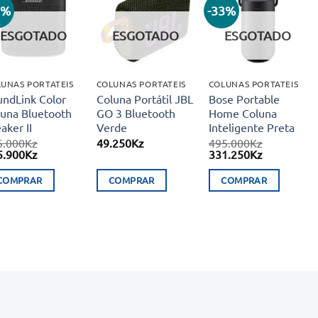
9%
-33%
Adicionar
Adicionar
Adicionar
aos meus
aos meus
aos meus
ESGOTADO
ESGOTADO
ESGOTADO
desejos
desejos
desejos
UNAS PORTATEIS
COLUNAS PORTATEIS
COLUNAS PORTATEIS
undLink Color
Coluna Portátil JBL
Bose Portable
luna Bluetooth
GO 3 Bluetooth
Home Coluna
aker II
Verde
Inteligente Preta
5.000
Kz
49.250
Kz
495.000
Kz
O
O
O
5.900
Kz
331.250
Kz
eço
preço
preço
preço
ginal
atual
original
atual
COMPRAR
COMPRAR
COMPRAR
:
é:
era:
é:
5.000Kz.
165.900Kz.
495.000Kz.
331.250Kz