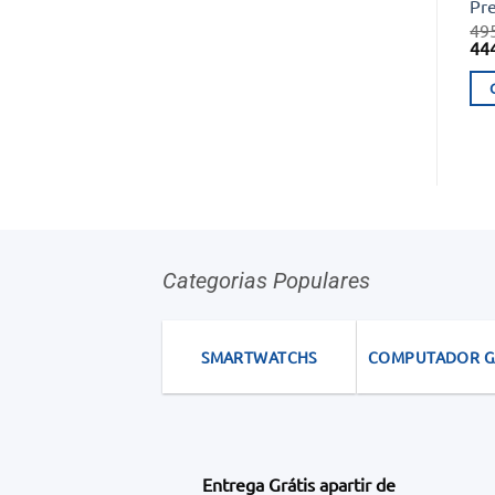
Pr
49
O
44
pr
ori
era
49
Categorias Populares
SMARTWATCHS
COMPUTADOR 
Entrega Grátis apartir de