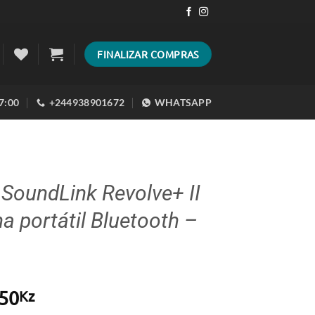
FINALIZAR COMPRAS
17:00
+244938901672
WHATSAPP
SoundLink Revolve+ II
a portátil Bluetooth –
50
Kz