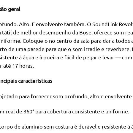
são geral
ofundo. Alto. E envolvente também. O SoundLink Revolve
rtátil de melhor desempenho da Bose, oferece som real
uniforme. Coloque-o no centro da sala para dar a todos
rto de uma parede para que o som irradie e reverbere. E
sistente à água e à poeira e fácil de pegar e levar — co
r até 17 horas.
incipais características
ojetado para fornecer som profundo, alto e envolvente
m real de 360° para cobertura consistente e uniforme.
corpo de alumínio sem costura é durável e resistente à á