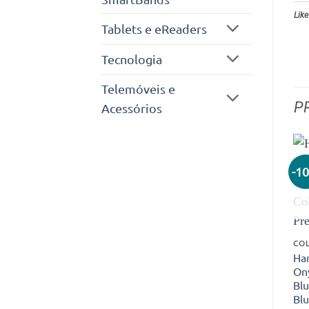
Like
Tablets e eReaders
Tecnologia
Telemóveis e
P
Acessórios
-1
COL
Ha
On
Blu
Bl