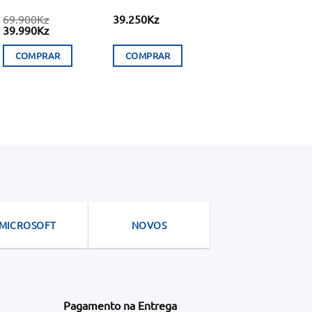
69.900
Kz
39.250
Kz
O
O
39.990
Kz
preço
preço
original
atual
COMPRAR
COMPRAR
era:
é:
.
69.900Kz.
39.990Kz.
MICROSOFT
NOVOS
Pagamento na Entrega