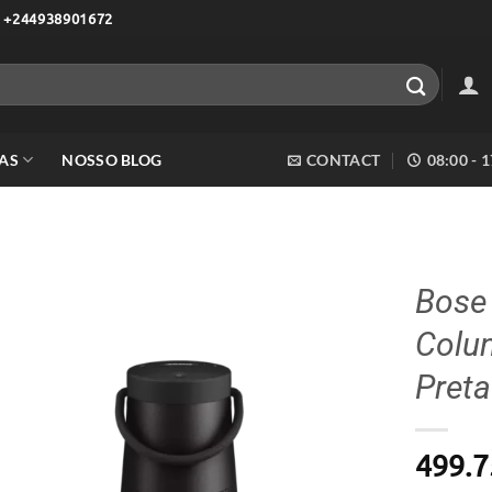
 +244938901672
AS
NOSSO BLOG
CONTACT
08:00 - 
Bose 
Colun
Adicionar
aos meus
Preta
desejos
499.7