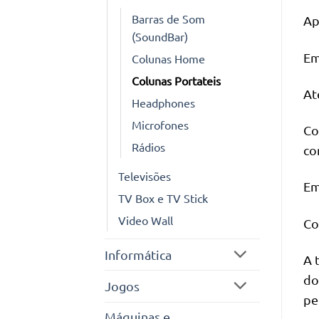
Barras de Som
Ap
(SoundBar)
Em
Colunas Home
Colunas Portateis
At
Headphones
Microfones
Co
Rádios
co
Televisões
Em
TV Box e TV Stick
Video Wall
Co
Informática
A 
do
Jogos
pe
Máquinas e