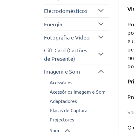
Vi
Eletrodomésticos
Energia
Pr
po
Fotografia e Vídeo
e 
pe
Gift Card (Cartões
re
de Presente)
po
Imagem e Som
Pr
Acessórios
Acessórios Imagem e Som
Pr
Adaptadores
Placas de Captura
So
Projectores
O 
Som