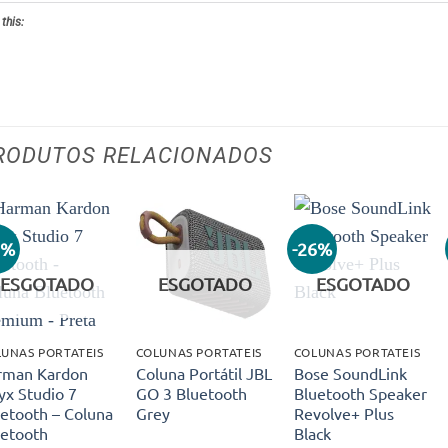
 this:
RODUTOS RELACIONADOS
0%
-26%
Adicionar
Adicionar
Adicionar
aos meus
aos meus
aos meus
ESGOTADO
ESGOTADO
ESGOTADO
desejos
desejos
desejos
UNAS PORTATEIS
COLUNAS PORTATEIS
COLUNAS PORTATEIS
rman Kardon
Coluna Portátil JBL
Bose SoundLink
yx Studio 7
GO 3 Bluetooth
Bluetooth Speaker
etooth – Coluna
Grey
Revolve+ Plus
uetooth
Black