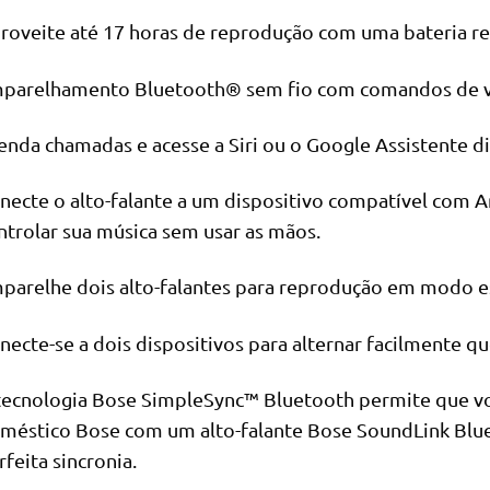
roveite até 17 horas de reprodução com uma bateria reca
parelhamento Bluetooth® sem fio com comandos de v
enda chamadas e acesse a Siri ou o Google Assistente di
necte o alto-falante a um dispositivo compatível com 
ntrolar sua música sem usar as mãos.
parelhe dois alto-falantes para reprodução em modo es
necte-se a dois dispositivos para alternar facilmente q
tecnologia Bose SimpleSync™ Bluetooth permite que vo
méstico Bose com um alto-falante Bose SoundLink Bl
rfeita sincronia.