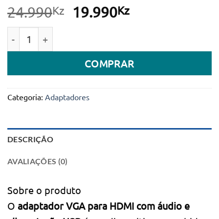
Kz
O
Kz
O
24.990
19.990
preço
preço
Quantidade de Adaptador de Vídeo VGA + Áudio par
original
atual
era:
é:
COMPRAR
24.990Kz.
19.990Kz.
Categoria:
Adaptadores
DESCRIÇÃO
AVALIAÇÕES (0)
Sobre o produto
O
adaptador VGA para HDMI com áudio e