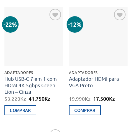
-22%
-12%
Adicionar
Adicionar
aos meus
aos meus
desejos
desejos
ADAPTADORES
ADAPTADORES
Hub USB-C 7 em 1 com
Adaptador HDMI para
HDMI 4K 5gbps Green
VGA Preto
Lion – Cinza
O
O
O
O
53.220
Kz
41.750
Kz
19.990
Kz
17.500
Kz
preço
preço
preço
preço
original
atual
original
atual
COMPRAR
COMPRAR
era:
é:
era:
é:
53.220Kz.
41.750Kz.
19.990Kz.
17.500K