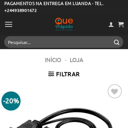
Skip
PAGAMENTOS NA ENTREGA EM LUANDA - TEL.
+244938901672
to
content
Pesquisar
por:
INÍCIO
-
LOJA
FILTRAR
-20%
Adicionar
aos meus
desejos