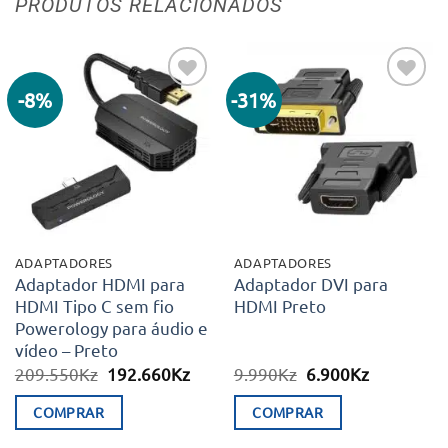
PRODUTOS RELACIONADOS
-8%
-31%
Adicionar
Adicionar
aos meus
aos meus
desejos
desejos
ADAPTADORES
ADAPTADORES
Adaptador HDMI para
Adaptador DVI para
HDMI Tipo C sem fio
HDMI Preto
Powerology para áudio e
vídeo – Preto
O
O
O
O
209.550
Kz
192.660
Kz
9.990
Kz
6.900
Kz
preço
preço
preço
preço
original
atual
original
atual
COMPRAR
COMPRAR
era:
é:
era:
é:
209.550Kz.
192.660Kz.
9.990Kz.
6.900Kz.