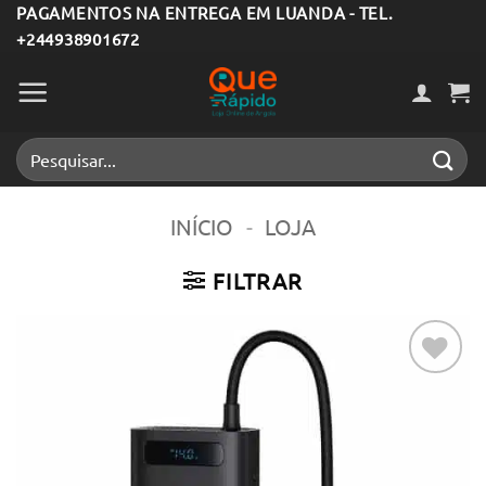
Skip
PAGAMENTOS NA ENTREGA EM LUANDA - TEL.
+244938901672
to
content
Pesquisar
por:
INÍCIO
-
LOJA
FILTRAR
Adicionar
aos meus
desejos