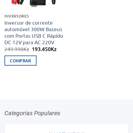
INVERSORES
Inversor de corrente
automóvel 300W Baseus
com Portas USB C Rápido
DC 12V para AC 220V
O
O
249.990
Kz
193.450
Kz
preço
preço
original
atual
COMPRAR
era:
é:
249.990Kz.
193.450Kz.
Categorias Populares