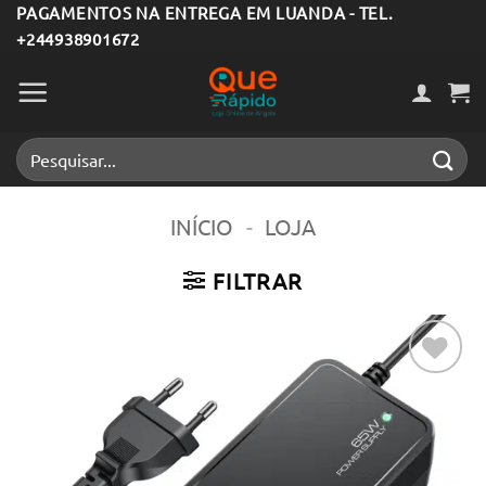
Skip
PAGAMENTOS NA ENTREGA EM LUANDA - TEL.
+244938901672
to
content
Pesquisar
por:
INÍCIO
-
LOJA
FILTRAR
Adicionar
aos meus
desejos