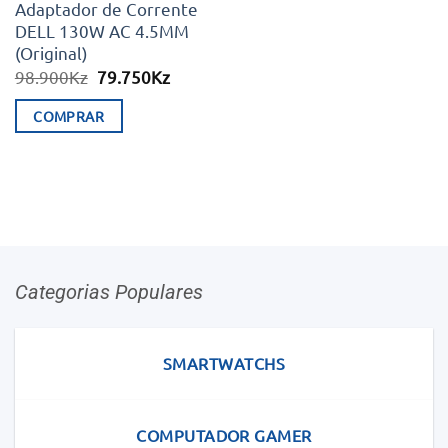
Adaptador de Corrente
DELL 130W AC 4.5MM
(Original)
O
O
98.900
Kz
79.750
Kz
preço
preço
original
atual
COMPRAR
era:
é:
98.900Kz.
79.750Kz.
Categorias Populares
SMARTWATCHS
COMPUTADOR GAMER