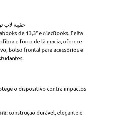
Título do produto em árabe: WIWU COSMO SLIM CASE حقيبة لاب توب
rabooks de 13,3″ e MacBooks. Feita
bra e forro de lã macia, oferece
o, bolso frontal para acessórios e
studantes.
otege o dispositivo contra impactos
ra:
construção durável, elegante e