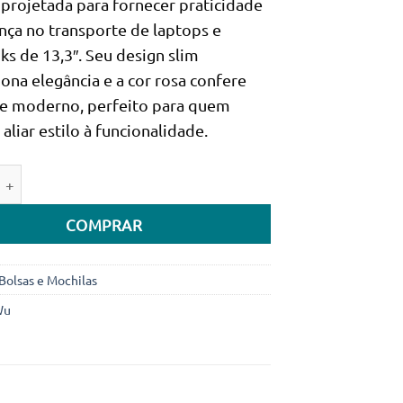
 projetada para fornecer praticidade
era:
é:
nça no transporte de laptops e
59.990Kz.
44.990Kz.
ks de 13,3″. Seu design slim
ona elegância e a cor rosa confere
e moderno, perfeito para quem
aliar estilo à funcionalidade.
e de Bolsa / pasta WIWU COSMO SLIM 13,3'' - Preta
COMPRAR
Bolsas e Mochilas
Wu