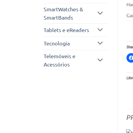
Ha
SmartWatches &
Gar
SmartBands
Tablets e eReaders
Tecnologia
Shar
Telemóveis e
Acessórios
Like
P