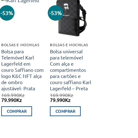
-53%
-53%
Adicionar
Adicionar
aos meus
aos meus
desejos
desejos
BOLSAS E MOCHILAS
BOLSAS E MOCHILAS
Bolsa para
Bolsa universal
Telemóvel Karl
para telemóvel
Lagerfeld em
Com alça e
couro Saffiano com
compartimentos
logo K&C NFT alça
para cartões e
de ombro
couro saffiano Karl
ajustável- Prata
Lagerfeld – Preta
169.990
Kz
169.990
Kz
O
O
O
O
79.990
Kz
79.990
Kz
preço
preço
preço
preço
original
atual
original
atual
COMPRAR
COMPRAR
era:
é:
era:
é:
169.990Kz.
79.990Kz.
169.990Kz.
79.990Kz.