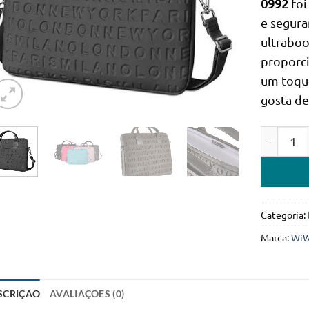
0992
foi
e segura
ultraboo
proporci
um toqu
gosta de 
Quantidad
Categoria:
Marca:
Wi
SCRIÇÃO
AVALIAÇÕES (0)