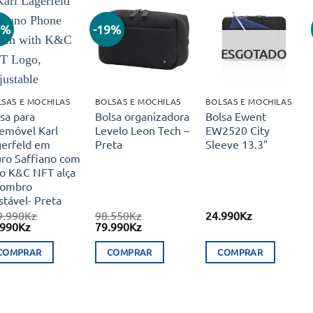
3%
-19%
Adicionar
Adicionar
Adicionar
aos meus
aos meus
aos meus
ESGOTADO
desejos
desejos
desejos
SAS E MOCHILAS
BOLSAS E MOCHILAS
BOLSAS E MOCHILAS
sa para
Bolsa organizadora
Bolsa Ewent
lemóvel Karl
Levelo Leon Tech –
EW2520 City
gerfeld em
Preta
Sleeve 13.3″
uro Saffiano com
go K&C NFT alça
 ombro
stável- Preta
9.990
Kz
98.550
Kz
24.990
Kz
O
O
O
.990
Kz
79.990
Kz
eço
preço
preço
preço
ginal
atual
original
atual
COMPRAR
COMPRAR
COMPRAR
:
é:
era:
é:
9.990Kz.
79.990Kz.
98.550Kz.
79.990Kz.