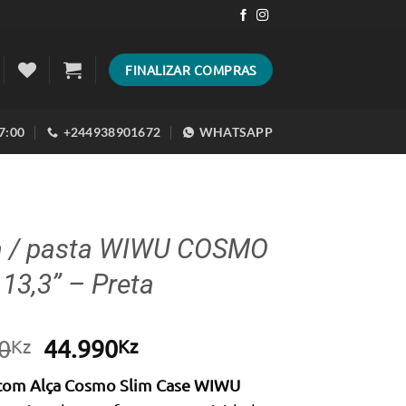
FINALIZAR COMPRAS
17:00
+244938901672
WHATSAPP
a / pasta WIWU COSMO
13,3” – Preta
O
O
0
44.990
Kz
Kz
preço
preço
 com Alça Cosmo Slim Case WIWU
original
atual