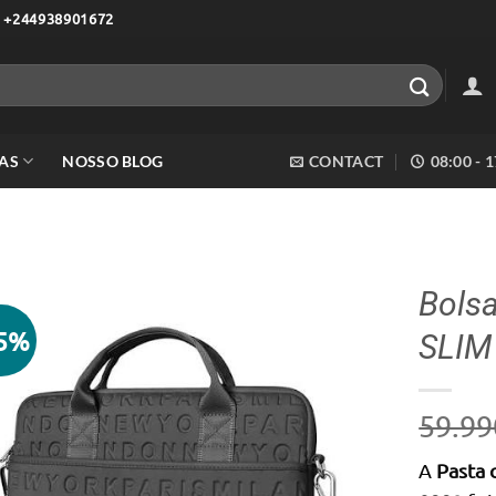
 +244938901672
AS
NOSSO BLOG
CONTACT
08:00 - 
Bols
25%
SLIM 
Adicionar
aos meus
desejos
59.99
A
Pasta