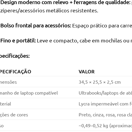
Design moderno com relevo + ferragens de qualidade:
zíperes/acessórios metálicos resistentes.
Bolso frontal para acessórios:
Espaço prático para carre
Fino e portátil:
Leve e compacto, cabe em mochilas ou 
pecificações:
PECIFICAÇÃO
VALOR
mensões
34,5 × 25,5 × 2,5 cm
manho de laptop compatível
Ultrabooks/laptops de at
erial
Lycra impermeável com fo
ções de cores
Preto, cinza, rosa, rosa cl
so
~0,49–0,52 kg (aproxima