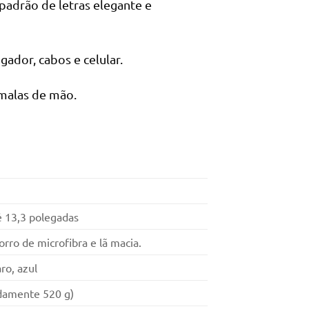
padrão de letras elegante e
gador, cabos e celular.
malas de mão.
é 13,3 polegadas
rro de microfibra e lã macia.
aro, azul
damente 520 g)