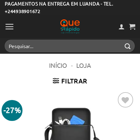
Skip
PAGAMENTOS NA ENTREGA EM LUANDA - TEL.
+244938901672
to
content
Pesquisar
por:
INÍCIO
-
LOJA
FILTRAR
-27%
Adicionar
aos meus
desejos