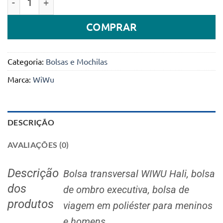
original
atual
era:
é:
COMPRAR
59.990Kz.
43.550Kz.
Categoria:
Bolsas e Mochilas
Marca:
WiWu
DESCRIÇÃO
AVALIAÇÕES (0)
Descrição
Bolsa transversal WIWU Hali, bolsa
dos
de ombro executiva, bolsa de
produtos
viagem em poliéster para meninos
e homens.