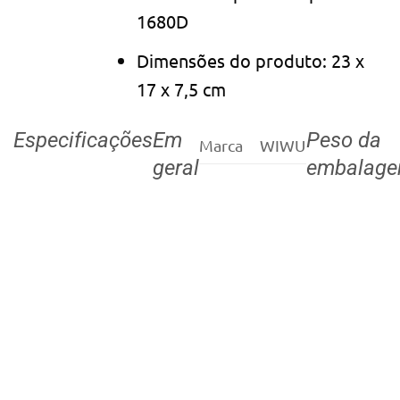
1680D
Dimensões do produto: 23 x
17 x 7,5 cm
Especificações
Em
Peso da
Marca
WIWU
geral
embalag