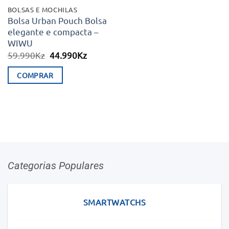
BOLSAS E MOCHILAS
Bolsa Urban Pouch Bolsa
elegante e compacta –
WIWU
O
O
59.990
Kz
44.990
Kz
preço
preço
original
atual
COMPRAR
era:
é:
59.990Kz.
44.990Kz.
This
product
has
multiple
variants.
The
Categorias Populares
options
may
be
SMARTWATCHS
chosen
on