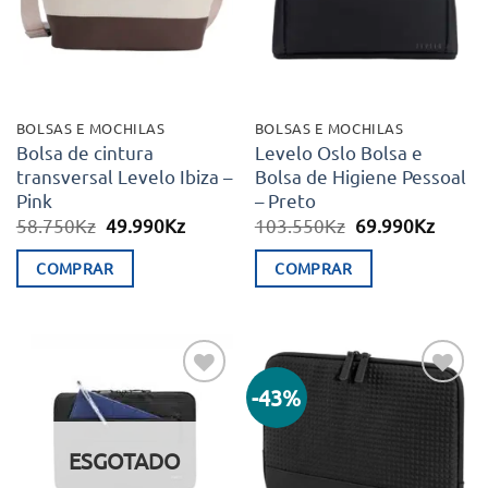
BOLSAS E MOCHILAS
BOLSAS E MOCHILAS
Bolsa de cintura
Levelo Oslo Bolsa e
transversal Levelo Ibiza –
Bolsa de Higiene Pessoal
Pink
– Preto
O
O
O
O
58.750
Kz
49.990
Kz
103.550
Kz
69.990
Kz
preço
preço
preço
preço
original
atual
original
atual
COMPRAR
COMPRAR
era:
é:
era:
é:
58.750Kz.
49.990Kz.
103.550Kz.
69.99
-43%
Adicionar
Adicionar
aos meus
aos meus
desejos
desejos
ESGOTADO