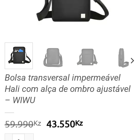
Bolsa transversal impermeável
Hali com alça de ombro ajustável
– WIWU
Kz
O
Kz
O
59.990
43.550
preço
preço
Quantidade de Bolsa transversal impermeável Hali c