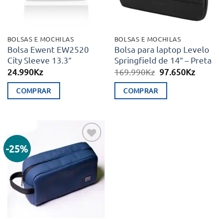
BOLSAS E MOCHILAS
BOLSAS E MOCHILAS
Bolsa Ewent EW2520
Bolsa para laptop Levelo
City Sleeve 13.3″
Springfield de 14″ – Preta
O
O
24.990
Kz
169.990
Kz
97.650
Kz
preço
preço
original
atual
COMPRAR
COMPRAR
era:
é:
169.990Kz.
97.65
-25%
Adicionar
aos meus
desejos