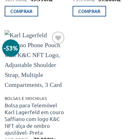
preço
preço
preço
preço
original
atual
original
atual
COMPRAR
COMPRAR
era:
é:
era:
é:
58.750Kz.
49.990Kz.
79.990Kz.
59.860K
-53%
Adicionar
aos meus
desejos
BOLSAS E MOCHILAS
Bolsa para Telemóvel
Karl Lagerfeld em couro
Saffiano com logo K&C
NFT alça de ombro
ajustável- Preta