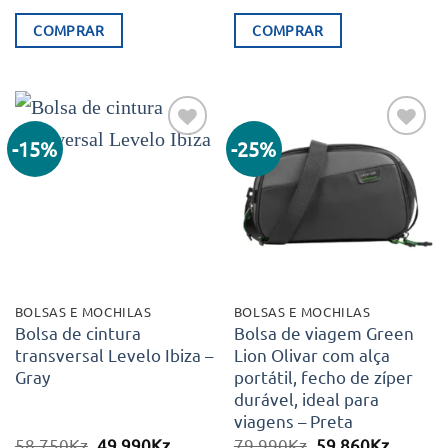
preço
preço
preço
preço
original
atual
original
atual
COMPRAR
COMPRAR
era:
é:
era:
é:
103.550Kz.
69.990Kz.
58.750Kz.
49.990K
-15%
-25%
Adicionar
Adicionar
aos meus
aos meus
desejos
desejos
BOLSAS E MOCHILAS
BOLSAS E MOCHILAS
Bolsa de cintura
Bolsa de viagem Green
transversal Levelo Ibiza –
Lion Olivar com alça
Gray
portátil, fecho de zíper
durável, ideal para
viagens – Preta
O
O
O
O
58.750
Kz
49.990
Kz
79.990
Kz
59.860
Kz