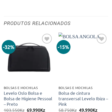
PRODUTOS RELACIONADOS
-32%
-15%
Adicionar
Adicionar
aos meus
aos meus
desejos
desejos
BOLSAS E MOCHILAS
BOLSAS E MOCHILAS
Levelo Oslo Bolsa e
Bolsa de cintura
Bolsa de Higiene Pessoal
transversal Levelo Ibiza –
– Preto
Pink
O
O
O
O
103.550
Kz
69.990
Kz
58.750
Kz
49.990
Kz