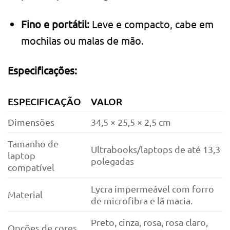
Fino e portátil:
Leve e compacto, cabe em
mochilas ou malas de mão.
Especificações:
ESPECIFICAÇÃO
VALOR
Dimensões
34,5 × 25,5 × 2,5 cm
Tamanho de
Ultrabooks/laptops de até 13,3
laptop
polegadas
compatível
Lycra impermeável com forro
Material
de microfibra e lã macia.
Preto, cinza, rosa, rosa claro,
Opções de cores