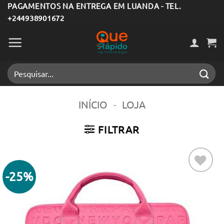
Skip
PAGAMENTOS NA ENTREGA EM LUANDA - TEL.
+244938901672
to
content
Pesquisar
por:
INÍCIO
-
LOJA
FILTRAR
-25%
Adicionar
aos meus
desejos