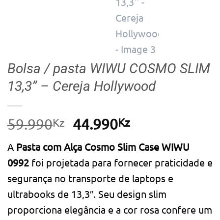
Bolsa / pasta WIWU COSMO SLIM
13,3” – Cereja Hollywood
Kz
O
Kz
O
59.990
44.990
preço
preço
A
Pasta com Alça Cosmo Slim Case WIWU
original
atual
0992
foi projetada para fornecer praticidade e
era:
é:
segurança no transporte de laptops e
59.990Kz.
44.990Kz.
ultrabooks de 13,3″. Seu design slim
proporciona elegância e a cor rosa confere um