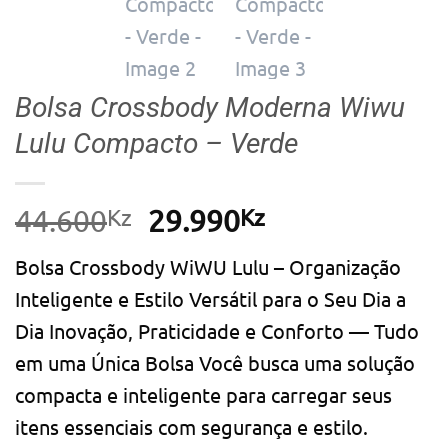
Bolsa Crossbody Moderna Wiwu
Lulu Compacto – Verde
Kz
O
Kz
O
44.600
29.990
preço
preço
Bolsa Crossbody WiWU Lulu – Organização
original
atual
Inteligente e Estilo Versátil para o Seu Dia a
era:
é:
Dia Inovação, Praticidade e Conforto — Tudo
44.600Kz.
29.990Kz.
em uma Única Bolsa Você busca uma solução
compacta e inteligente para carregar seus
itens essenciais com segurança e estilo.