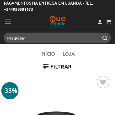
Skip
PAGAMENTOS NA ENTREGA EM LUANDA - TEL.
+244938901672
to
content
Pesquisar
por:
INÍCIO
-
LOJA
FILTRAR
-33%
Adicionar
aos meus
desejos