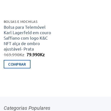
BOLSAS E MOCHILAS
Bolsa para Telemóvel
Karl Lagerfeld em couro
Saffiano com logo K&C
NFT alça de ombro
ajustável- Prata
O
O
169.990
Kz
79.990
Kz
preço
preço
original
atual
COMPRAR
era:
é:
169.990Kz.
79.990Kz.
Categorias Populares