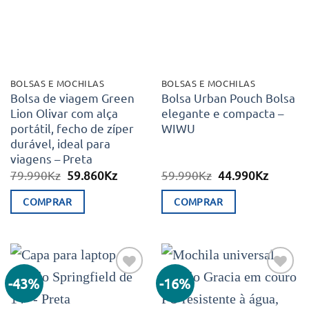
BOLSAS E MOCHILAS
BOLSAS E MOCHILAS
Bolsa de viagem Green
Bolsa Urban Pouch Bolsa
Lion Olivar com alça
elegante e compacta –
portátil, fecho de zíper
WIWU
durável, ideal para
viagens – Preta
O
O
O
O
79.990
Kz
59.860
Kz
59.990
Kz
44.990
Kz
preço
preço
preço
preço
original
atual
original
atual
COMPRAR
COMPRAR
era:
é:
era:
é:
79.990Kz.
59.860Kz.
59.990Kz.
44.990K
This
product
has
multiple
-43%
-16%
Adicionar
Adicionar
variants.
aos meus
aos meus