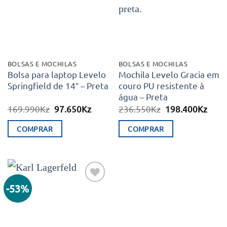
desejos
desejos
The
options
may
be
chosen
BOLSAS E MOCHILAS
BOLSAS E MOCHILAS
on
Bolsa para laptop Levelo
Mochila Levelo Gracia em
Springfield de 14″ – Preta
couro PU resistente à
the
água – Preta
product
O
O
O
O
169.990
Kz
97.650
Kz
236.550
Kz
198.400
Kz
page
preço
preço
preço
preç
original
atual
original
atual
COMPRAR
COMPRAR
era:
é:
era:
é:
169.990Kz.
97.650Kz.
236.550Kz.
198.
-53%
Adicionar
aos meus
desejos