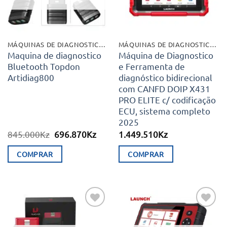
MÁQUINAS DE DIAGNOSTICO E EXTRAS
MÁQUINAS DE DIAGNOSTICO E EXTRAS
Maquina de diagnostico
Máquina de Diagnostico
Bluetooth Topdon
e Ferramenta de
Artidiag800
diagnóstico bidirecional
com CANFD DOIP X431
PRO ELITE c/ codificação
ECU, sistema completo
2025
O
O
845.000
Kz
696.870
Kz
1.449.510
Kz
preço
preço
original
atual
COMPRAR
COMPRAR
era:
é:
845.000Kz.
696.870Kz.
Adicionar
Adicionar
aos meus
aos meus