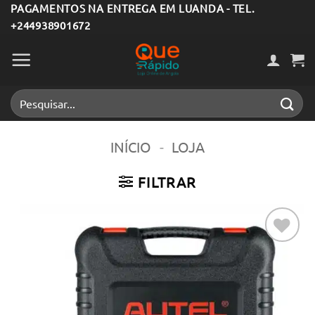
Skip
PAGAMENTOS NA ENTREGA EM LUANDA - TEL.
+244938901672
to
content
Pesquisar
por:
INÍCIO
-
LOJA
FILTRAR
Adicionar
aos meus
desejos