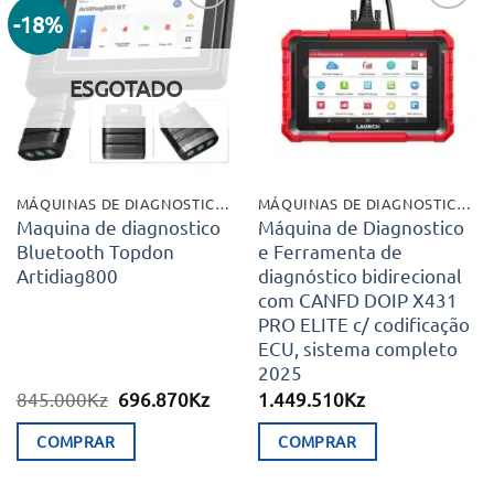
-18%
Adicionar
Adicionar
aos meus
aos meus
desejos
desejos
ESGOTADO
MÁQUINAS DE DIAGNOSTICO E EXTRAS
MÁQUINAS DE DIAGNOSTICO E EXTRAS
Maquina de diagnostico
Máquina de Diagnostico
Bluetooth Topdon
e Ferramenta de
Artidiag800
diagnóstico bidirecional
com CANFD DOIP X431
PRO ELITE c/ codificação
ECU, sistema completo
2025
O
O
845.000
Kz
696.870
Kz
1.449.510
Kz
preço
preço
original
atual
COMPRAR
COMPRAR
era:
é:
845.000Kz.
696.870Kz.