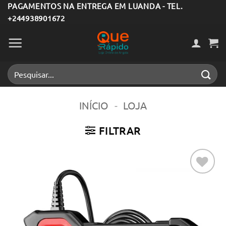
Skip
PAGAMENTOS NA ENTREGA EM LUANDA - TEL.
+244938901672
to
content
Pesquisar
por:
INÍCIO
-
LOJA
FILTRAR
Adicionar
aos meus
desejos