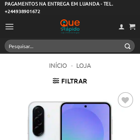
Skip
PAGAMENTOS NA ENTREGA EM LUANDA - TEL.
+244938901672
to
content
Pesquisar
por:
INÍCIO
-
LOJA
FILTRAR
Adicionar
aos meus
desejos