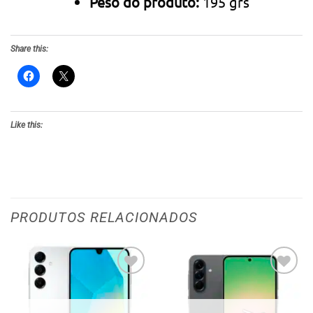
Peso do produto:
195 grs
Share this:
Like this:
PRODUTOS RELACIONADOS
Adicionar
Adicionar
aos meus
aos meus
desejos
desejos