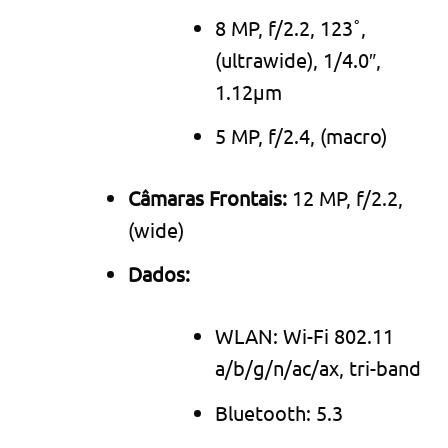
8 MP, f/2.2, 123˚,
(ultrawide), 1/4.0″,
1.12µm
5 MP, f/2.4, (macro)
Câmaras Frontais:
12 MP, f/2.2,
(wide)
Dados:
WLAN: Wi-Fi 802.11
a/b/g/n/ac/ax, tri-band
Bluetooth: 5.3