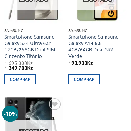
SAMSUNG
SAMSUNG
Smartphone Samsung
Smartphone Samsung
Galaxy S24 Ultra 6.8″
Galaxy A14 6.6″
12GB/256GB Dual SIM
4GB/64GB Dual SIM
Cinzento Titânio
Verde
1.695.800
Kz
198.900
Kz
O
O
1.349.700
Kz
preço
preço
original
atual
COMPRAR
COMPRAR
era:
é:
1.695.800Kz.
1.349.700Kz.
-10%
Adicionar
aos meus
desejos
ESGOTADO