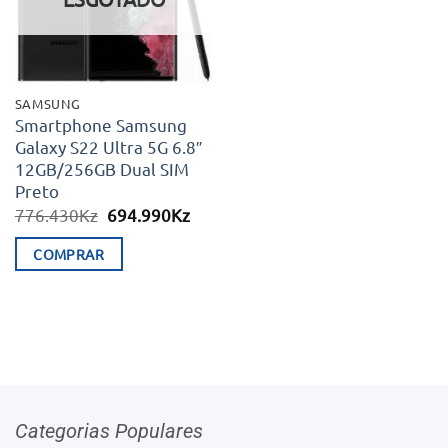
SAMSUNG
Smartphone Samsung
Galaxy S22 Ultra 5G 6.8″
12GB/256GB Dual SIM
Preto
O
O
776.430
Kz
694.990
Kz
preço
preço
original
atual
COMPRAR
era:
é:
776.430Kz.
694.990Kz.
Categorias Populares