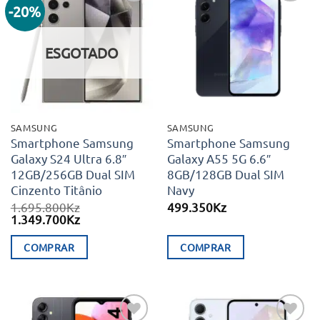
-20%
Adicionar
Adicionar
aos meus
aos meus
desejos
desejos
ESGOTADO
SAMSUNG
SAMSUNG
Smartphone Samsung
Smartphone Samsung
Galaxy S24 Ultra 6.8″
Galaxy A55 5G 6.6″
12GB/256GB Dual SIM
8GB/128GB Dual SIM
Cinzento Titânio
Navy
1.695.800
Kz
499.350
Kz
O
O
1.349.700
Kz
preço
preço
original
atual
COMPRAR
COMPRAR
era:
é:
1.695.800Kz.
1.349.700Kz.