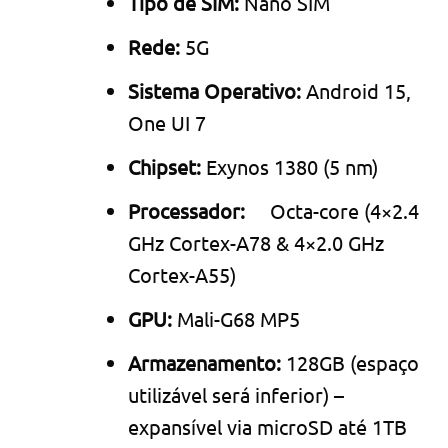
Tipo de SIM:
Nano SIM
Rede:
5G
Sistema Operativo:
Android 15,
One UI 7
Chipset:
Exynos 1380 (5 nm)
Processador:
Octa-core (4×2.4
GHz Cortex-A78 & 4×2.0 GHz
Cortex-A55)
GPU:
Mali-G68 MP5
Armazenamento:
128GB (espaço
utilizável será inferior) –
expansível via microSD até 1TB