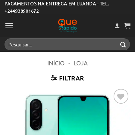
Skip
PAGAMENTOS NA ENTREGA EM LUANDA - TEL.
+244938901672
to
content
Pesquisar
por:
INÍCIO
-
LOJA
FILTRAR
Adicionar
aos meus
desejos