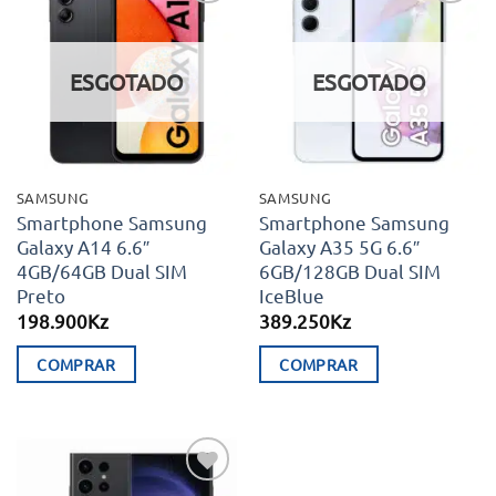
Adicionar
Adicionar
aos meus
aos meus
desejos
desejos
ESGOTADO
ESGOTADO
SAMSUNG
SAMSUNG
Smartphone Samsung
Smartphone Samsung
Galaxy A14 6.6″
Galaxy A35 5G 6.6″
4GB/64GB Dual SIM
6GB/128GB Dual SIM
Preto
IceBlue
198.900
Kz
389.250
Kz
COMPRAR
COMPRAR