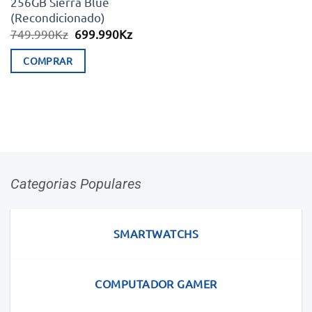
256GB Sierra Blue
(Recondicionado)
O
O
749.990
Kz
699.990
Kz
preço
preço
original
atual
COMPRAR
era:
é:
749.990Kz.
699.990Kz.
Categorias Populares
SMARTWATCHS
COMPUTADOR GAMER