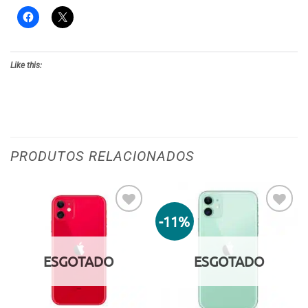
Like this:
PRODUTOS RELACIONADOS
-11%
Adicionar
Adicionar
aos meus
aos meus
desejos
desejos
ESGOTADO
ESGOTADO