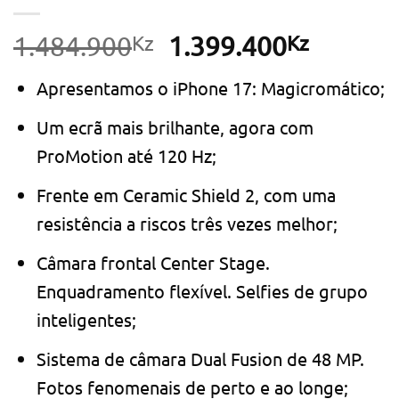
Kz
O
Kz
O
1.484.900
1.399.400
preço
preço
Apresentamos o iPhone 17: Magicromático;
original
atual
era:
é:
Um ecrã mais brilhante, agora com
1.484.900Kz.
1.399.4
ProMotion até 120 Hz;
Frente em Ceramic Shield 2, com uma
resistência a riscos três vezes melhor;
Câmara frontal Center Stage.
Enquadramento flexível. Selfies de grupo
inteligentes;
Sistema de câmara Dual Fusion de 48 MP.
Fotos fenomenais de perto e ao longe;