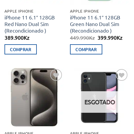
APPLE IPHONE
APPLE IPHONE
iPhone 11 6.1″ 128GB
iPhone 11 6.1″ 128GB
Red Nano Dual Sim
Green Nano Dual Sim
(Recondicionado )
(Recondicionado )
O
O
389.900
Kz
449.990
Kz
399.990
Kz
preço
preç
original
atual
COMPRAR
COMPRAR
era:
é:
449.990Kz.
399.
Adicionar
Adicionar
aos meus
aos meus
desejos
desejos
ESGOTADO
APPLE IPHONE
APPLE IPHONE