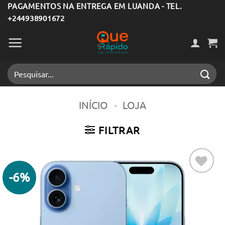
Skip
PAGAMENTOS NA ENTREGA EM LUANDA - TEL.
+244938901672
to
content
Pesquisar
por:
INÍCIO
-
LOJA
FILTRAR
-6%
Adicionar
aos meus
desejos