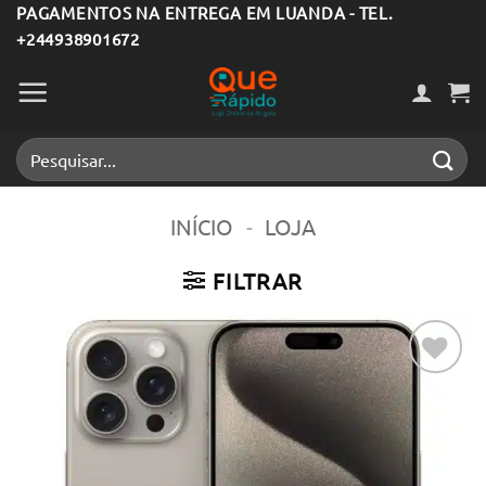
Skip
PAGAMENTOS NA ENTREGA EM LUANDA - TEL.
+244938901672
to
content
Pesquisar
por:
INÍCIO
-
LOJA
FILTRAR
Adicionar
aos meus
desejos