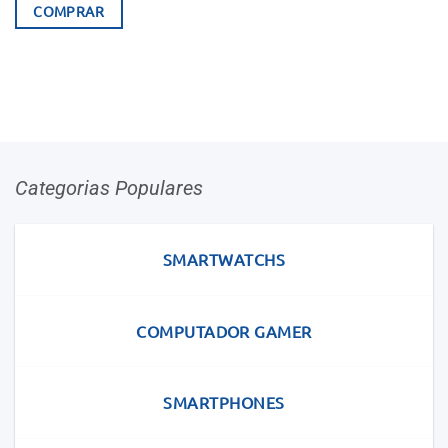
original
atual
COMPRAR
era:
é:
749.990Kz.
699.990Kz.
Categorias Populares
SMARTWATCHS
COMPUTADOR GAMER
SMARTPHONES