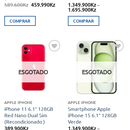
O
O
589.600
Kz
459.990
Kz
1.349.900
Kz
–
preço
preço
Price
1.695.900
Kz
original
atual
range:
era:
é:
1.349.900Kz
COMPRAR
COMPRAR
589.600Kz.
459.990Kz.
through
1.695.900Kz
This
product
has
multiple
Adicionar
Adicionar
variants.
aos meus
aos meus
desejos
desejos
The
ESGOTADO
ESGOTADO
options
may
be
chosen
APPLE IPHONE
APPLE IPHONE
on
iPhone 11 6.1″ 128GB
Smartphone Apple
Red Nano Dual Sim
iPhone 15 6.1″ 128GB
the
(Recondicionado )
Verde
product
389.900
Kz
1.349.900
Kz
–