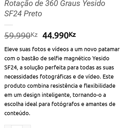
Rotação de 360 ​​Graus Yesido
SF24 Preto
Kz
O
Kz
O
59.990
44.990
preço
preço
Eleve suas fotos e vídeos a um novo patamar
original
atual
com o bastão de selfie magnético Yesido
era:
é:
SF24, a solução perfeita para todas as suas
59.990Kz.
44.990Kz.
necessidades fotográficas e de vídeo. Este
produto combina resistência e flexibilidade
em um design inteligente, tornando-o a
escolha ideal para fotógrafos e amantes de
conteúdo.