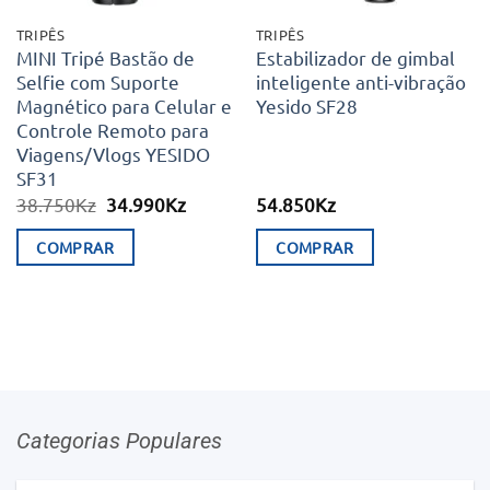
TRIPÊS
TRIPÊS
MINI Tripé Bastão de
Estabilizador de gimbal
Selfie com Suporte
inteligente anti-vibração
Magnético para Celular e
Yesido SF28
Controle Remoto para
Viagens/Vlogs YESIDO
SF31
O
O
38.750
Kz
34.990
Kz
54.850
Kz
preço
preço
original
atual
COMPRAR
COMPRAR
era:
é:
38.750Kz.
34.990Kz.
Categorias Populares