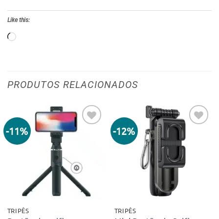
Like this:
Loading…
PRODUTOS RELACIONADOS
-11%
-12%
Adicionar
Adicionar
aos meus
aos meus
desejos
desejos
TRIPÊS
TRIPÊS