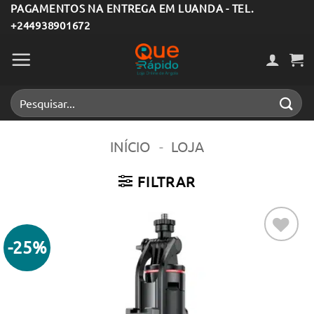
Skip
PAGAMENTOS NA ENTREGA EM LUANDA - TEL.
+244938901672
to
content
Pesquisar
por:
INÍCIO
-
LOJA
FILTRAR
-25%
Adicionar
aos meus
desejos