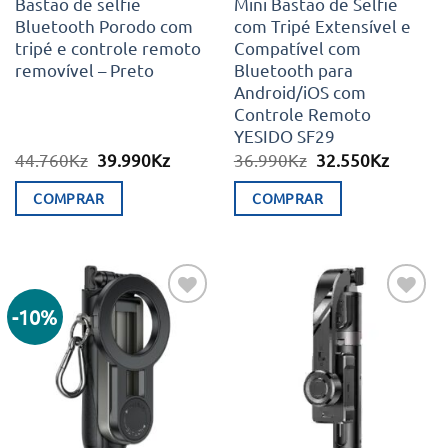
Bastão de selfie
Mini Bastão de Selfie
Bluetooth Porodo com
com Tripé Extensível e
tripé e controle remoto
Compatível com
removível – Preto
Bluetooth para
Android/iOS com
Controle Remoto
YESIDO SF29
O
O
O
O
44.760
Kz
39.990
Kz
36.990
Kz
32.550
Kz
preço
preço
preço
preço
original
atual
original
atual
COMPRAR
COMPRAR
era:
é:
era:
é:
44.760Kz.
39.990Kz.
36.990Kz.
32.550K
-10%
Adicionar
Adicionar
aos meus
aos meus
desejos
desejos