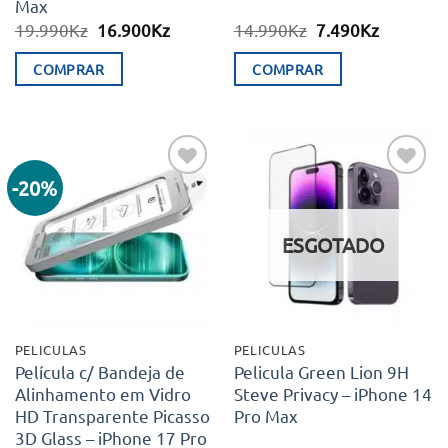
Max
O
O
O
O
19.990
Kz
16.900
Kz
14.990
Kz
7.490
Kz
preço
preço
preço
preço
original
atual
original
atual
COMPRAR
COMPRAR
era:
é:
era:
é:
19.990Kz.
16.900Kz.
14.990Kz.
7.490Kz.
This
product
has
multiple
-20%
Adicionar
Adicionar
variants.
aos meus
aos meus
desejos
desejos
The
ESGOTADO
options
may
be
chosen
PELICULAS
PELICULAS
on
Película c/ Bandeja de
Pelicula Green Lion 9H
Alinhamento em Vidro
Steve Privacy – iPhone 14
the
HD Transparente Picasso
Pro Max
product
3D Glass – iPhone 17 Pro