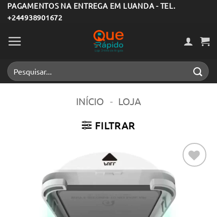
Skip
PAGAMENTOS NA ENTREGA EM LUANDA - TEL.
+244938901672
to
content
Pesquisar
por:
INÍCIO
-
LOJA
FILTRAR
Adicionar
aos meus
desejos