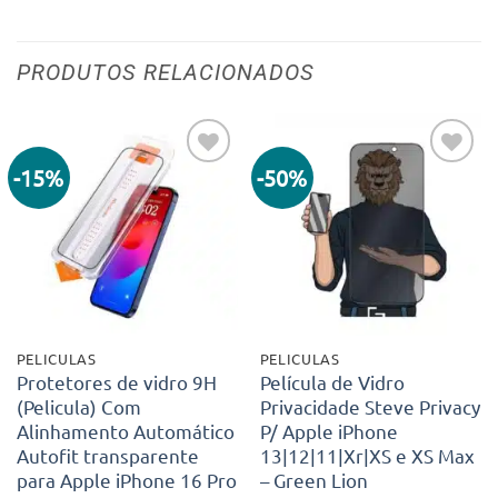
PRODUTOS RELACIONADOS
-15%
-50%
Adicionar
Adicionar
aos meus
aos meus
desejos
desejos
PELICULAS
PELICULAS
Protetores de vidro 9H
Película de Vidro
(Pelicula) Com
Privacidade Steve Privacy
Alinhamento Automático
P/ Apple iPhone
Autofit transparente
13|12|11|Xr|XS e XS Max
para Apple iPhone 16 Pro
– Green Lion