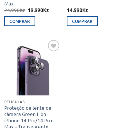
page
Max
O
O
24.990
Kz
19.990
Kz
14.990
Kz
preço
preço
original
atual
COMPRAR
COMPRAR
era:
é:
24.990Kz.
19.990Kz.
This
product
has
multiple
Adicionar
variants.
aos meus
desejos
The
options
may
be
chosen
PELICULAS
on
Proteção de lente de
câmera Green Lion
the
iPhone 14 Pro/14 Pro
product
Max – Transparente