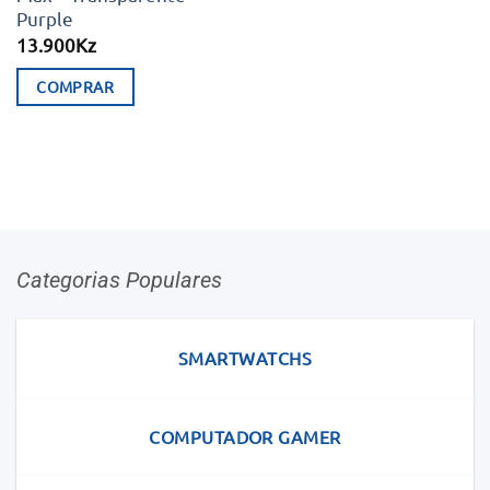
page
Purple
13.900
Kz
COMPRAR
Categorias Populares
SMARTWATCHS
COMPUTADOR GAMER