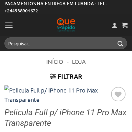
Skip
PAGAMENTOS NA ENTREGA EM LUANDA - TEL.
+244938901672
to
content
Pesquisar
por:
INÍCIO
-
LOJA
FILTRAR
Adicionar
Pelicula Full p/ iPhone 11 Pro Max
aos meus
Transparente
desejos