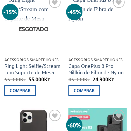
-15%
-45%
Adicionar
Adicionar
aos meus
aos meus
desejos
desejos
ESGOTADO
ACESSÓRIOS SMARTPHONES
ACESSÓRIOS SMARTPHONES
Ring Light Selfie/Stream
Capa OnePlus 8 Pro
com Suporte de Mesa
Nillkin de Fibra de Nylon
O
O
O
O
65.000
Kz
55.000
Kz
45.000
Kz
24.900
Kz
preço
preço
preço
preço
original
atual
original
atual
COMPRAR
COMPRAR
era:
é:
era:
é:
65.000Kz.
55.000Kz.
45.000Kz.
24.900K
-60%
Adicionar
Adicionar