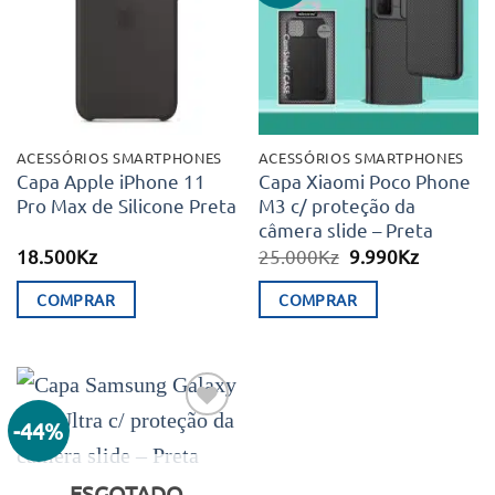
aos meus
aos meus
desejos
desejos
ACESSÓRIOS SMARTPHONES
ACESSÓRIOS SMARTPHONES
Capa Apple iPhone 11
Capa Xiaomi Poco Phone
Pro Max de Silicone Preta
M3 c/ proteção da
câmera slide – Preta
O
O
18.500
Kz
25.000
Kz
9.990
Kz
preço
preço
original
atual
COMPRAR
COMPRAR
era:
é:
25.000Kz.
9.990Kz.
-44%
Adicionar
aos meus
desejos
ESGOTADO