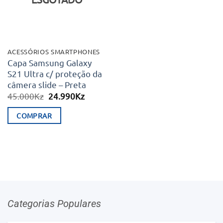
ACESSÓRIOS SMARTPHONES
Capa Samsung Galaxy
S21 Ultra c/ proteção da
câmera slide – Preta
O
O
45.000
Kz
24.990
Kz
preço
preço
original
atual
COMPRAR
era:
é:
45.000Kz.
24.990Kz.
Categorias Populares