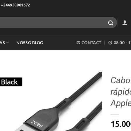
 +244938901672
AS
NOSSO BLOG
CONTACT
08:00 - 
Cabo
rápid
Adicionar
aos meus
Appl
desejos
15.00