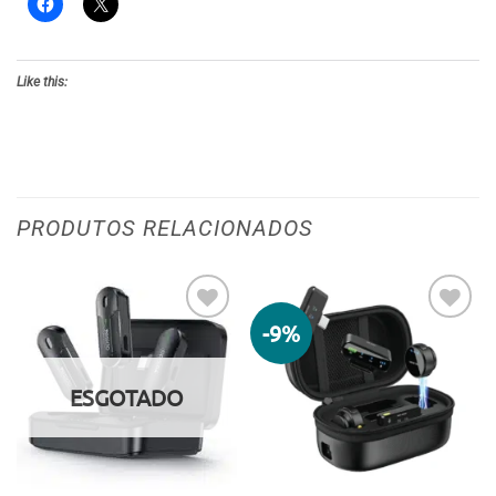
Like this:
PRODUTOS RELACIONADOS
-9%
Adicionar
Adicionar
aos meus
aos meus
desejos
desejos
ESGOTADO