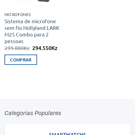
MICROFONES
Sistema de microfone
sem fio Hollyland LARK
M2S Combo para 2
pessoas
O
O
299.880
Kz
294.550
Kz
preço
preço
original
atual
COMPRAR
era:
é:
299.880Kz.
294.550Kz.
Categorias Populares
SMARTWATCHS