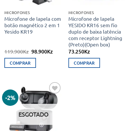
MICROFONES
MICROFONES
Microfone de lapela com
Microfone de lapela
botão magnético 2 em 1
YESIDO KR16 sem fio
Yesido KR19
duplo de baixa latência
com receptor Lightning
(Preto)(Open box)
O
O
119.900
Kz
98.900
Kz
73.250
Kz
preço
preço
original
atual
COMPRAR
COMPRAR
era:
é:
119.900Kz.
98.900Kz.
-2%
Adicionar
aos meus
desejos
ESGOTADO