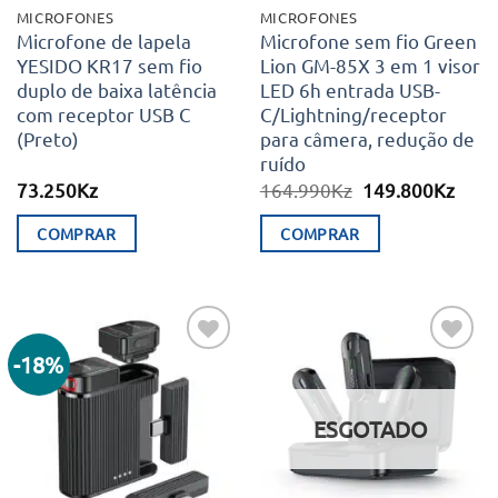
MICROFONES
MICROFONES
Microfone de lapela
Microfone sem fio Green
YESIDO KR17 sem fio
Lion GM-85X 3 em 1 visor
duplo de baixa latência
LED 6h entrada USB-
com receptor USB C
C/Lightning/receptor
(Preto)
para câmera, redução de
ruído
O
O
73.250
Kz
164.990
Kz
149.800
Kz
preço
preç
original
atual
COMPRAR
COMPRAR
era:
é:
164.990Kz.
149.
-18%
Adicionar
Adicionar
aos meus
aos meus
desejos
desejos
ESGOTADO