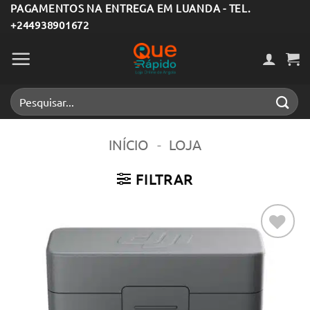
Skip
PAGAMENTOS NA ENTREGA EM LUANDA - TEL.
+244938901672
to
content
Pesquisar
por:
INÍCIO
-
LOJA
FILTRAR
Adicionar
aos meus
desejos